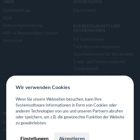
ÜBER
GASTROGUIDE
Kontaktanfrage
Deutschland
AGB
Datenschutzerklärung
FÜR RESTAURANTS UND
GASTRONOMEN
APP- & Benutzerdaten löschen
Für Gastronomen
Impressum
Tisch Reservierungsystem
Gutscheinsystem für Restaurants
Event- und Ticketsystem mit
Ticketverkauf
Bestellsystem Lieferung und
TakeAway
Wir verwenden Cookies
Webseiten für Restaurant
Eigene App für Restaurant
Wenn Sie unsere Webseiten besuchen, kann Ihre
Systemsoftware Informationen in Form von Cookies oder
anderen Technologien von uns und unseren Partnern abrufen
FOLGE UNS
oder speichern, um z.B. die gewünschte Funktion der Website
Facebook
zu gewährleisten.
Instagram
Einstellungen
Akzeptieren