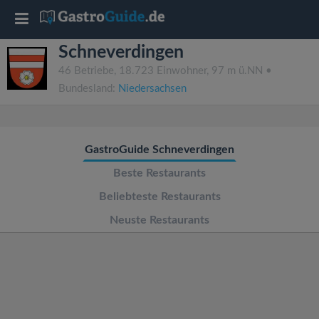
T
Schneverdingen
o
46 Betriebe, 18.723 Einwohner, 97 m ü.NN •
Bundesland:
Niedersachsen
g
g
GastroGuide Schneverdingen
l
Beste Restaurants
Beliebteste Restaurants
e
Neuste Restaurants
n
a