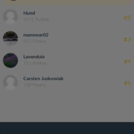
Hund
#2
4171 Punkte
manowar02
#3
925 Punkte
Lavandula
#4
325 Punkte
Carsten Juskowiak
#5
288 Punkte