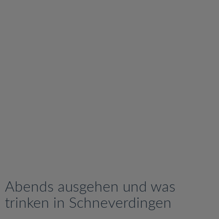
v
i
g
a
t
i
o
n
Abends ausgehen und was
trinken in Schneverdingen