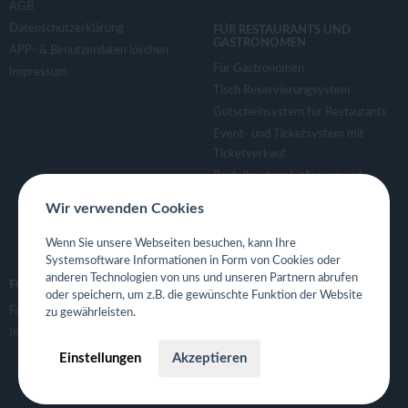
AGB
Datenschutzerklärung
FÜR RESTAURANTS UND
GASTRONOMEN
APP- & Benutzerdaten löschen
Für Gastronomen
Impressum
Tisch Reservierungsystem
Gutscheinsystem für Restaurants
Event- und Ticketsystem mit
Ticketverkauf
Bestellsystem Lieferung und
TakeAway
Wir verwenden Cookies
Webseiten für Restaurant
Eigene App für Restaurant
Wenn Sie unsere Webseiten besuchen, kann Ihre
Systemsoftware Informationen in Form von Cookies oder
anderen Technologien von uns und unseren Partnern abrufen
FOLGE UNS
oder speichern, um z.B. die gewünschte Funktion der Website
Facebook
zu gewährleisten.
Instagram
Einstellungen
Akzeptieren