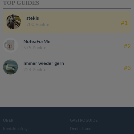
TOP GUIDES
stekis
#1
700 Punkte
NoTeaForMe
#2
575 Punkte
Immer wieder gern
#3
224 Punkte
ÜBER
GASTROGUIDE
Kontaktanfrage
Deutschland