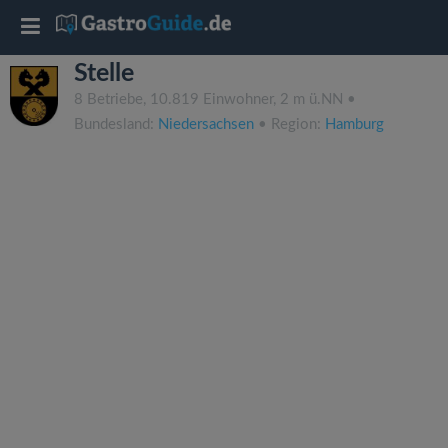
T
Stelle
o
8 Betriebe, 10.819 Einwohner, 2 m ü.NN •
Bundesland:
Niedersachsen
• Region:
Hamburg
g
g
l
e
n
a