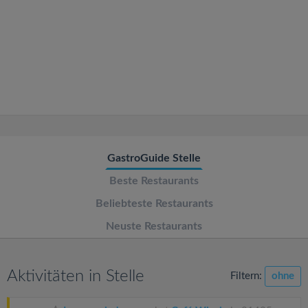
v
i
g
a
t
GastroGuide Stelle
Beste Restaurants
i
Beliebteste Restaurants
o
Neuste Restaurants
n
Aktivitäten in Stelle
Filtern:
ohne