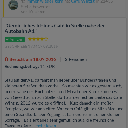
Immer wieder gern
hat
Café Winzig
in 21435
Stelle bewertet.
vor 10 Jahren
"Gemütliches kleines Café in Stelle nahe der
Autobahn A1"
Verifiziert
GESCHRIEBEN AM 19.09.2016
Besucht am 18.09.2016
2
Personen
Rechnungsbetrag:
11 EUR
Stau auf der A1, da fährt man lieber über Bundesstraßen und
kleineren Straßen dran vorbei. So machten wir es gestern auch,
in der Nähe des Buchholzer- und Maschener Kreuz kamen wir
von Geesthacht nach Stelle, dort auf der rechten Seite das Café
Winzig. 2012 wurde es eröffnet. Kurz danach ein großer
Parkplatz, wo wir anhielten. Vor dem Café gibt es Sitzplätze und
einen Strandkorb. Der Zugang ist barrierefrei mit einer kleinen
Schräge. Es sieht alles sehr gemütlich aus, die freundliche
Dame erklärte...
mehr lesen