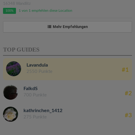
16348 Wandlitz
1 von 1 empfehlen diese Location
100%
Mehr Empfehlungen
TOP GUIDES
Lavandula
#1
2550 Punkte
FalkdS
#2
700 Punkte
kathrinchen_1412
#3
275 Punkte