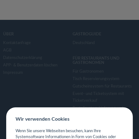
ÜBER
GASTROGUIDE
Kontaktanfrage
Deutschland
AGB
Datenschutzerklärung
FÜR RESTAURANTS UND
GASTRONOMEN
APP- & Benutzerdaten löschen
Für Gastronomen
Impressum
Tisch Reservierungsystem
Gutscheinsystem für Restaurants
Event- und Ticketsystem mit
Ticketverkauf
Bestellsystem Lieferung und
TakeAway
Wir verwenden Cookies
Webseiten für Restaurant
Eigene App für Restaurant
Wenn Sie unsere Webseiten besuchen, kann Ihre
Systemsoftware Informationen in Form von Cookies oder