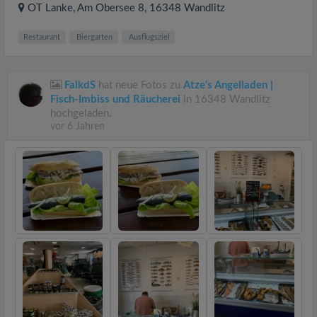
OT Lanke, Am Obersee 8
, 16348
Wandlitz
Restaurant
Biergarten
Ausflugsziel
FalkdS
hat neue Fotos zu
Atze's Angelladen |
Fisch-Imbiss und Räucherei
in 16348 Wandlitz
hochgeladen.
vor 6 Jahren