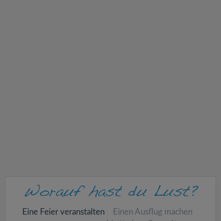
v
i
g
a
t
i
o
n
Eine Feier veranstalten
Einen Ausflug machen