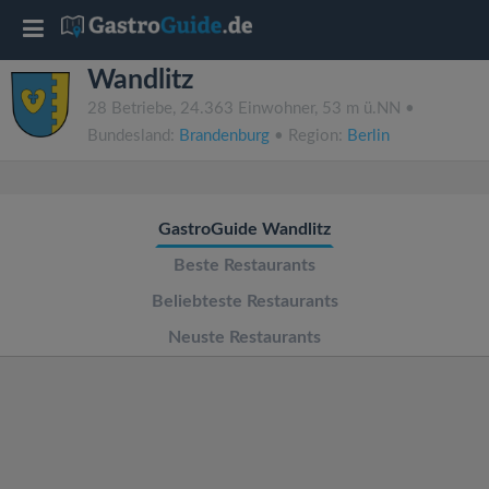
T
Wandlitz
o
28 Betriebe, 24.363 Einwohner, 53 m ü.NN •
Bundesland:
Brandenburg
• Region:
Berlin
g
g
GastroGuide Wandlitz
l
Beste Restaurants
Beliebteste Restaurants
e
Neuste Restaurants
n
a