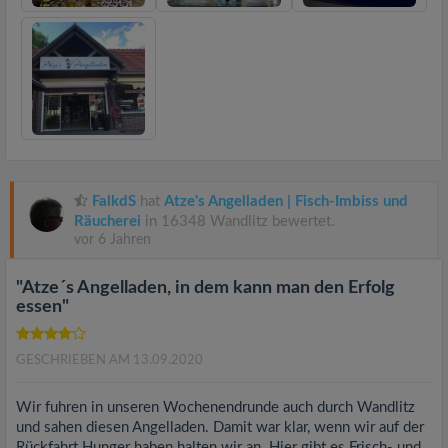
FalkdS
hat
Atze's Angelladen | Fisch-Imbiss und
Räucherei
in 16348 Wandlitz bewertet.
vor 6 Jahren
"Atze´s Angelladen, in dem kann man den Erfolg
essen"
GESCHRIEBEN AM 13.09.2020
Wir fuhren in unseren Wochenendrunde auch durch Wandlitz
und sahen diesen Angelladen. Damit war klar, wenn wir auf der
Rückfahrt Hunger haben halten wir an. Hier gibt es Frisch- und