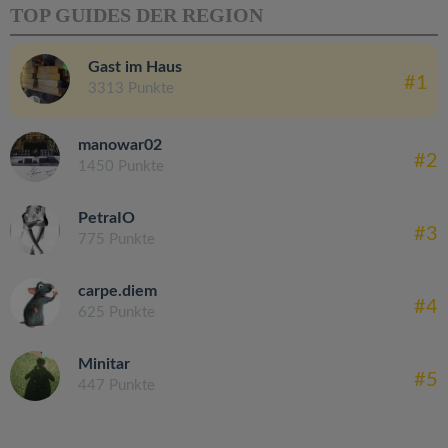
TOP GUIDES DER REGION
Gast im Haus
#1
3313 Punkte
manowar02
#2
1450 Punkte
PetraIO
#3
775 Punkte
carpe.diem
#4
625 Punkte
Minitar
#5
447 Punkte