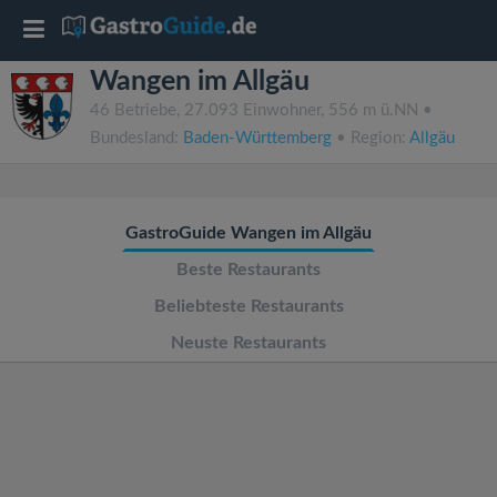
T
Wangen im Allgäu
o
46 Betriebe, 27.093 Einwohner, 556 m ü.NN •
Bundesland:
Baden-Württemberg
• Region:
Allgäu
g
g
GastroGuide Wangen im Allgäu
l
Beste Restaurants
Beliebteste Restaurants
e
Neuste Restaurants
n
a