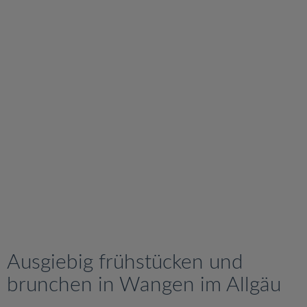
v
i
g
a
t
i
o
n
Ausgiebig frühstücken und
brunchen in Wangen im Allgäu