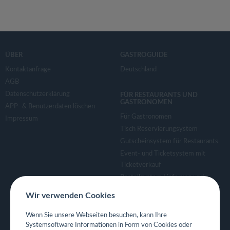
ÜBER
GASTROGUIDE
Kontaktanfrage
Deutschland
AGB
Datenschutzerklärung
FÜR RESTAURANTS UND
GASTRONOMEN
APP- & Benutzerdaten löschen
Für Gastronomen
Impressum
Tisch Reservierungsystem
Gutscheinsystem für Restaurants
Event- und Ticketsystem mit
Ticketverkauf
Bestellsystem Lieferung und
TakeAway
Wir verwenden Cookies
Webseiten für Restaurant
Eigene App für Restaurant
Wenn Sie unsere Webseiten besuchen, kann Ihre
Systemsoftware Informationen in Form von Cookies oder