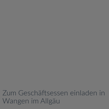
v
i
g
a
t
i
o
n
Zum Geschäftsessen einladen in
Wangen im Allgäu