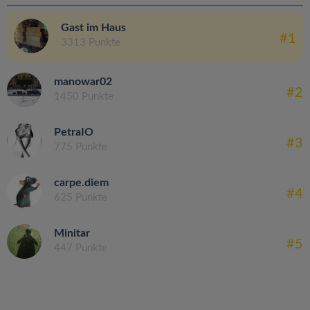
Gast im Haus
#1
3313 Punkte
manowar02
#2
1450 Punkte
PetraIO
#3
775 Punkte
carpe.diem
#4
625 Punkte
Minitar
#5
447 Punkte