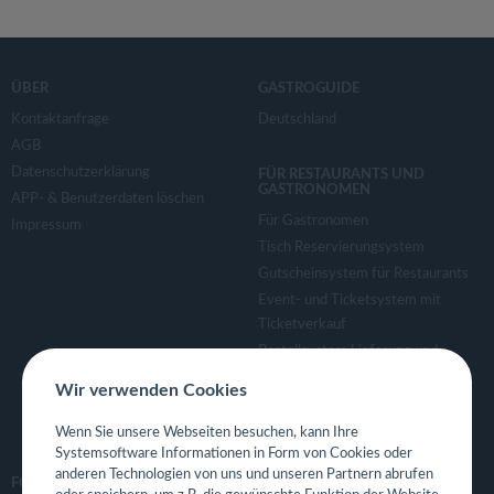
ÜBER
GASTROGUIDE
Kontaktanfrage
Deutschland
AGB
Datenschutzerklärung
FÜR RESTAURANTS UND
GASTRONOMEN
APP- & Benutzerdaten löschen
Für Gastronomen
Impressum
Tisch Reservierungsystem
Gutscheinsystem für Restaurants
Event- und Ticketsystem mit
Ticketverkauf
Bestellsystem Lieferung und
TakeAway
Wir verwenden Cookies
Webseiten für Restaurant
Eigene App für Restaurant
Wenn Sie unsere Webseiten besuchen, kann Ihre
Systemsoftware Informationen in Form von Cookies oder
anderen Technologien von uns und unseren Partnern abrufen
FOLGE UNS