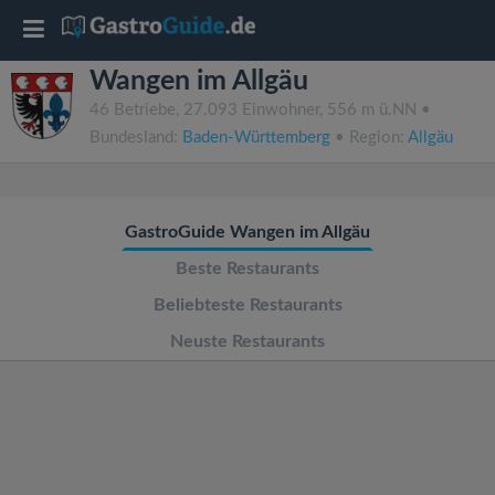
T
Wangen im Allgäu
o
46 Betriebe, 27.093 Einwohner, 556 m ü.NN •
Bundesland:
Baden-Württemberg
• Region:
Allgäu
g
g
GastroGuide Wangen im Allgäu
l
Beste Restaurants
Beliebteste Restaurants
e
Neuste Restaurants
n
a