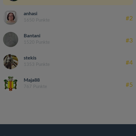
anhasi
#2
1650 Punkte
Bantani
#3
1520 Punkte
stekis
#4
1353 Punkte
Maja88
#5
767 Punkte