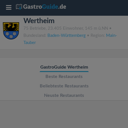
T
Wertheim
o
75 Betriebe, 23.405 Einwohner, 145 m ü.NN •
Bundesland:
Baden-Württemberg
• Region:
Main-
g
Tauber
g
GastroGuide Wertheim
l
Beste Restaurants
e
Beliebteste Restaurants
Neuste Restaurants
n
a