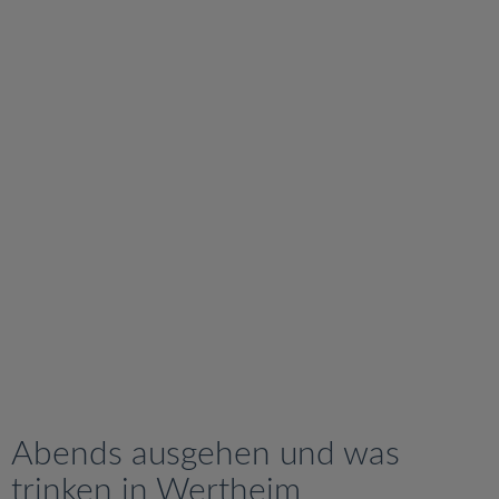
v
i
g
a
t
i
o
n
Abends ausgehen und was
trinken in Wertheim