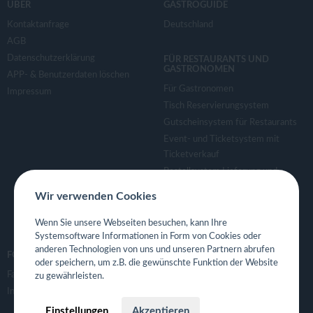
ÜBER
GASTROGUIDE
Kontaktanfrage
Deutschland
AGB
Datenschutzerklärung
FÜR RESTAURANTS UND
GASTRONOMEN
APP- & Benutzerdaten löschen
Für Gastronomen
Impressum
Tisch Reservierungsystem
Gutscheinsystem für Restaurants
Event- und Ticketsystem mit
Ticketverkauf
Bestellsystem Lieferung und
TakeAway
Wir verwenden Cookies
Webseiten für Restaurant
Eigene App für Restaurant
Wenn Sie unsere Webseiten besuchen, kann Ihre
Systemsoftware Informationen in Form von Cookies oder
anderen Technologien von uns und unseren Partnern abrufen
FOLGE UNS
oder speichern, um z.B. die gewünschte Funktion der Website
Facebook
zu gewährleisten.
Instagram
Einstellungen
Akzeptieren