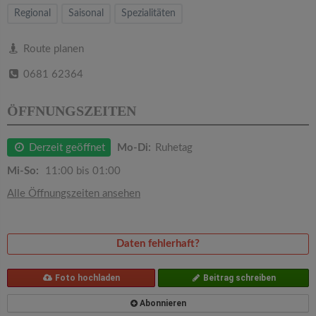
v
Regional
Saisonal
Spezialitäten
i
Route planen
0681 62364
g
ÖFFNUNGSZEITEN
a
Derzeit geöffnet
Mo-Di:
Ruhetag
t
Mi-So:
11:00 bis 01:00
i
Alle Öffnungszeiten ansehen
o
Daten fehlerhaft?
n
Foto hochladen
Beitrag schreiben
Abonnieren