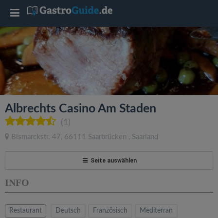
T
o
g
g
Albrechts Casino Am Staden
l
(1)
Bismarckstr. 47
,
66111
Saarbrücken
,
Saarland
e
Seite auswählen
n
INFO
a
Restaurant
Deutsch
Französisch
Mediterran