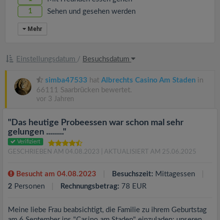
1
Sehen und gesehen werden
Mehr
Einstellungsdatum
/
Besuchsdatum
simba47533
hat
Albrechts Casino Am Staden
in
66111 Saarbrücken bewertet.
vor 3 Jahren
"Das heutige Probeessen war schon mal sehr
gelungen ........."
Verifiziert
GESCHRIEBEN AM 04.08.2023
| AKTUALISIERT AM 25.06.2025
Besucht am 04.08.2023
Besuchszeit:
Mittagessen
2
Personen
Rechnungsbetrag:
78 EUR
Meine liebe Frau beabsichtigt, die Familie zu ihrem Geburtstag
am 6.September ins "Casino am Staden" einzuladen; unseren