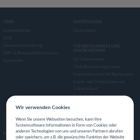
ÜBER
GASTROGUIDE
Kontaktanfrage
Deutschland
AGB
Datenschutzerklärung
FÜR RESTAURANTS UND
GASTRONOMEN
APP- & Benutzerdaten löschen
Für Gastronomen
Impressum
Tisch Reservierungsystem
Gutscheinsystem für Restaurants
Event- und Ticketsystem mit
Ticketverkauf
Bestellsystem Lieferung und
TakeAway
Wir verwenden Cookies
Webseiten für Restaurant
Eigene App für Restaurant
Wenn Sie unsere Webseiten besuchen, kann Ihre
Systemsoftware Informationen in Form von Cookies oder
anderen Technologien von uns und unseren Partnern abrufen
FOLGE UNS
oder speichern, um z.B. die gewünschte Funktion der Website