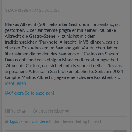
GESCHRIEBEN AM 25.06.2025
Markus Albrecht (60) , bekannter Gastronom im Saarland, ist
gestorben. Über Jahrzehnte prägte er mit seiner Frau Silke
Albrecht die Gastro-Szene - zunächst mit dem
traditionsreichen "Parkhotel Albrecht" in Völklingen, das als
eine der Top-Adressen im Saarland galt. Vor etlichen Jahren
übernahmen die beiden das Saarbrücker "Casino am Staden".
Daraus entstand nach einigen Monaten Renovierungsarbeit
"Albrechts Casino", das sich ebenfalls sehr schnell als äusserst
angesehene Adresse in Saarbrücken etablierte. Seit Juni 2024
kämpfte Markus Albrecht gegen eine schwere Krankheit - ...
mehr lesen
[Auf extra Seite anzeigen]
Hilfreich
|
Gut geschrieben
kgsbus
und
6 andere
finden diesen Beitrag hilfreich.