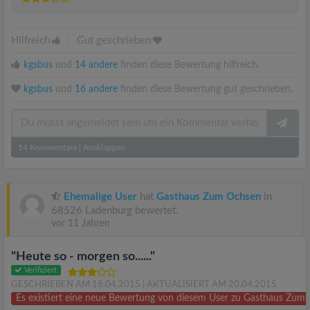
Hilfreich
|
Gut geschrieben
kgsbus
und
14 andere
finden diese Bewertung hilfreich.
kgsbus
und
16 andere
finden diese Bewertung gut geschrieben.
14
Kommentare
|
Ausklappen
Ehemalige User
hat
Gasthaus Zum Ochsen
in
68526 Ladenburg bewertet.
vor 11 Jahren
"Heute so - morgen so......"
Verifiziert
GESCHRIEBEN AM 18.04.2015
| AKTUALISIERT AM 20.04.2015
Es existiert eine neue Bewertung von diesem User zu Gasthaus Zu