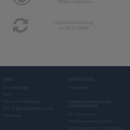
3064
x aufgerufen
Letzte Aktualisierung
am
01.07.2024
ÜBER
GASTROGUIDE
Kontaktanfrage
Deutschland
AGB
Datenschutzerklärung
FÜR RESTAURANTS UND
GASTRONOMEN
APP- & Benutzerdaten löschen
Für Gastronomen
Impressum
Tisch Reservierungsystem
Gutscheinsystem für Restaurants