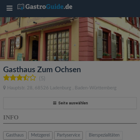
T
o
g
g
Gasthaus Zum Ochsen
l
(5)
Hauptstr. 28
,
68526
Ladenburg
,
Baden-Württemberg
e
Seite auswählen
n
INFO
a
Gasthaus
Metzgerei
Partyservice
Bierspezialitäten