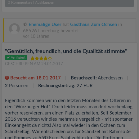
5
Kommentare
|
Ausklappen
Ehemalige User
hat
Gasthaus Zum Ochsen
in
68526 Ladenburg bewertet.
vor 10 Jahren
"Gemütlich, freundlich, und die Qualität stimmte"
Verifiziert
GESCHRIEBEN AM 24.01.2017
Besucht am 18.01.2017
Besuchszeit:
Abendessen
2
Personen
Rechnungsbetrag:
27 EUR
Eigentlich kommen wir in den letzten Monaten des Öfteren in
den "Würzburger Hof". Doch leider muss man dort wochenlang
vorher reservieren, um einen Platz zu erhalten. Seit September
2016 versuchten wir dies mehrmals vergeblich - mit spontaner
Einkehr geht da nichts! Also mal wieder in den Ochsen zum
Schnitzeltag. Wir entschieden uns für Schnitzel mit Rahmsoße
und Pommes zu 6,90 Euro, Salat geht extra. Die Portionen