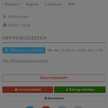
v
Bürgerlich
Regional
Schwäbisch
Wild
i
Route planen
06203 14828
g
ÖFFNUNGSZEITEN
a
Öffnet um 11:00 Uhr
Mo-So:
11:00 bis 14:00, Ab 17:00
t
Alle Öffnungszeiten ansehen
i
o
Daten fehlerhaft?
n
Foto hochladen
Beitrag schreiben
Abonnieren