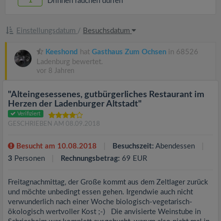
1
Drinnen rauchen dürfen
Einstellungsdatum
/
Besuchsdatum
Keeshond
hat
Gasthaus Zum Ochsen
in 68526
Ladenburg bewertet.
vor 8 Jahren
"Alteingesessenes, gutbürgerliches Restaurant im
Herzen der Ladenburger Altstadt"
Verifiziert
GESCHRIEBEN AM 08.09.2018
Besucht am 10.08.2018
Besuchszeit:
Abendessen
3
Personen
Rechnungsbetrag:
69 EUR
Freitagnachmittag, der Große kommt aus dem Zeltlager zurück
und möchte unbedingt essen gehen. Irgendwie auch nicht
verwunderlich nach einer Woche biologisch-vegetarisch-
ökologisch wertvoller Kost ;-) Die anvisierte Weinstube in