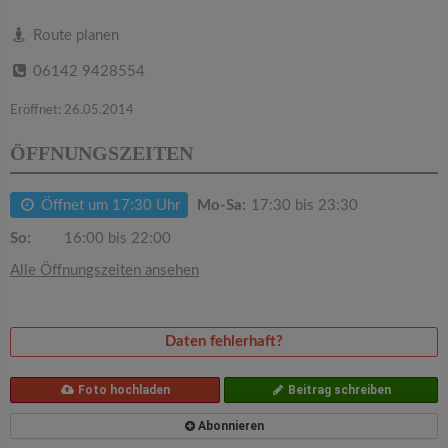
v
Route planen
i
06142 9428554
g
Eröffnet: 26.05.2014
ÖFFNUNGSZEITEN
a
Öffnet um 17:30 Uhr
Mo-Sa:
17:30 bis 23:30
t
So:
16:00 bis 22:00
i
Alle Öffnungszeiten ansehen
o
Daten fehlerhaft?
n
Foto hochladen
Beitrag schreiben
Abonnieren