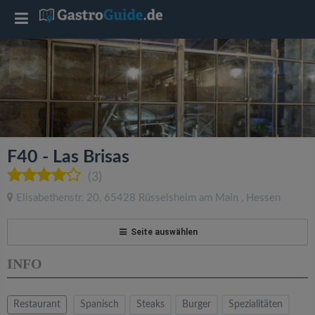
T
o
g
g
F40 - Las Brisas
l
(3)
Elisabethenstr. 20
,
65428
Rüsselsheim am Main
,
Hessen
e
Seite auswählen
n
INFO
a
Restaurant
Spanisch
Steaks
Burger
Spezialitäten