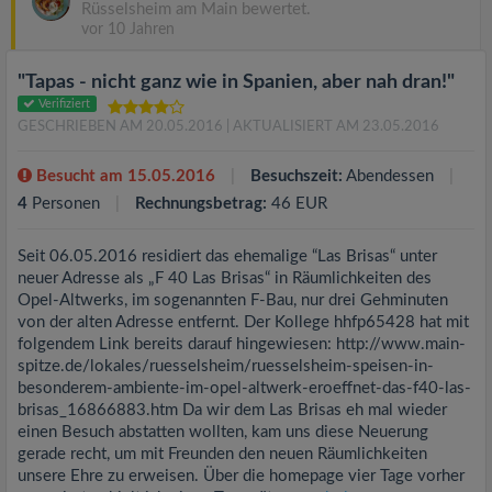
Rüsselsheim am Main bewertet.
vor 10 Jahren
"Tapas - nicht ganz wie in Spanien, aber nah dran!"
Verifiziert
GESCHRIEBEN AM 20.05.2016
| AKTUALISIERT AM 23.05.2016
Besucht am 15.05.2016
Besuchszeit:
Abendessen
4
Personen
Rechnungsbetrag:
46 EUR
Seit 06.05.2016 residiert das ehemalige “Las Brisas“ unter
neuer Adresse als „F 40 Las Brisas“ in Räumlichkeiten des
Opel-Altwerks, im sogenannten F-Bau, nur drei Gehminuten
von der alten Adresse entfernt. Der Kollege hhfp65428 hat mit
folgendem Link bereits darauf hingewiesen: http://www.main-
spitze.de/lokales/ruesselsheim/ruesselsheim-speisen-in-
besonderem-ambiente-im-opel-altwerk-eroeffnet-das-f40-las-
brisas_16866883.htm Da wir dem Las Brisas eh mal wieder
einen Besuch abstatten wollten, kam uns diese Neuerung
gerade recht, um mit Freunden den neuen Räumlichkeiten
unsere Ehre zu erweisen. Über die homepage vier Tage vorher