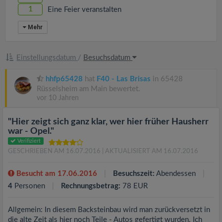
1
Eine Feier veranstalten
Mehr
Einstellungsdatum
/
Besuchsdatum
hhfp65428
hat
F40 - Las Brisas
in 65428
Rüsselsheim am Main bewertet.
vor 10 Jahren
"Hier zeigt sich ganz klar, wer hier früher Hausherr
war - Opel."
Verifiziert
GESCHRIEBEN AM 16.07.2016
| AKTUALISIERT AM 16.07.2016
Besucht am 17.06.2016
Besuchszeit:
Abendessen
4
Personen
Rechnungsbetrag:
78 EUR
Allgemein: In diesem Backsteinbau wird man zurückversetzt in
die alte Zeit als hier noch Teile - Autos gefertigt wurden. Ich