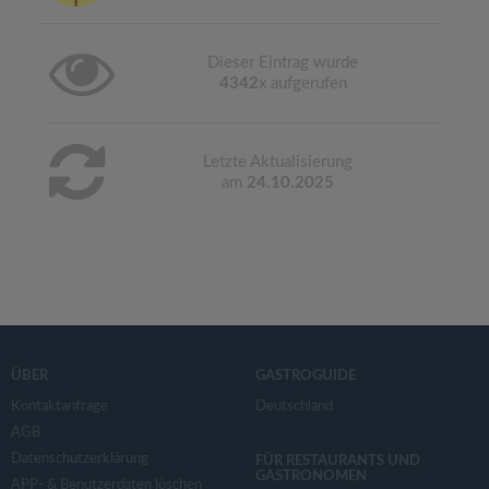
Dieser Eintrag wurde
4342
x aufgerufen
Letzte Aktualisierung
am
24.10.2025
ÜBER
GASTROGUIDE
Kontaktanfrage
Deutschland
AGB
Datenschutzerklärung
FÜR RESTAURANTS UND
GASTRONOMEN
APP- & Benutzerdaten löschen