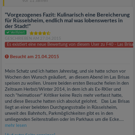
vor 11 Jahren
"Vorgezogenes Fazit: Kulinarisch eine Bereicherung
für Rüsselsheim, endlich mal was lobenswertes in
der Stadt!"
Verifiziert
GESCHRIEBEN AM 27.04.2015
Es existiert eine neue Bewertung von diesem User zu F40 - Las Brisa
Besucht am 21.04.2015
Mein Schatz und ich hatten Jahrestag, und sie hatte schon vor
Wochen den Wunsch geäußert, an diesem Abend im Las Brisas
speisen zu wollen. Unsere beiden ersten Besuche fielen in den
Zeitraum Herbst/Winter 2014, in dem ich als Ex-RKler und
noch "heimatloser" Kritiker keine Rezis mehr verfasst hatte,
und diese Besuche hatten sich absolut gelohnt. Das Las Brisas
liegt an einer belebten Durchgangsstraße in Rüsselsheim,
unweit des Bahnhofs, Parkmöglichkeiten gibt es in den
umliegenden Seitenstraßen oder im Parkhaus um die Ecke....
mehr lesen