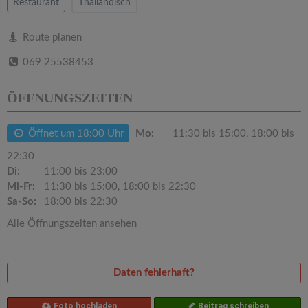
v
Restaurant
Thailändisch
i
Route planen
069 25538453
g
ÖFFNUNGSZEITEN
a
Öffnet um 18:00 Uhr
Mo:
11:30 bis 15:00, 18:00 bis
t
22:30
Di:
11:00 bis 23:00
i
Mi-Fr:
11:30 bis 15:00, 18:00 bis 22:30
Sa-So:
18:00 bis 22:30
o
Alle Öffnungszeiten ansehen
n
Daten fehlerhaft?
Foto hochladen
Beitrag schreiben