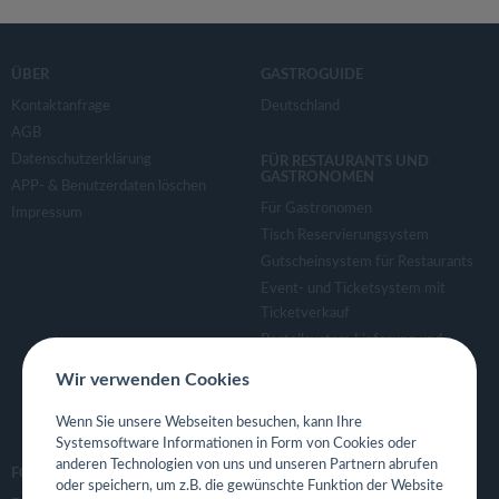
ÜBER
GASTROGUIDE
Kontaktanfrage
Deutschland
AGB
Datenschutzerklärung
FÜR RESTAURANTS UND
GASTRONOMEN
APP- & Benutzerdaten löschen
Für Gastronomen
Impressum
Tisch Reservierungsystem
Gutscheinsystem für Restaurants
Event- und Ticketsystem mit
Ticketverkauf
Bestellsystem Lieferung und
TakeAway
Wir verwenden Cookies
Webseiten für Restaurant
Eigene App für Restaurant
Wenn Sie unsere Webseiten besuchen, kann Ihre
Systemsoftware Informationen in Form von Cookies oder
anderen Technologien von uns und unseren Partnern abrufen
FOLGE UNS
oder speichern, um z.B. die gewünschte Funktion der Website