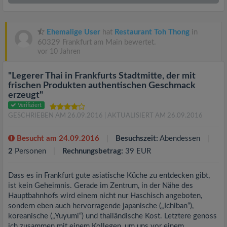
Ehemalige User
hat
Restaurant Toh Thong
in
60329 Frankfurt am Main bewertet.
vor 10 Jahren
"Legerer Thai in Frankfurts Stadtmitte, der mit
frischen Produkten authentischen Geschmack
erzeugt"
Verifiziert
GESCHRIEBEN AM 26.09.2016
| AKTUALISIERT AM 26.09.2016
Besucht am 24.09.2016
Besuchszeit:
Abendessen
2
Personen
Rechnungsbetrag:
39 EUR
Dass es in Frankfurt gute asiatische Küche zu entdecken gibt,
ist kein Geheimnis. Gerade im Zentrum, in der Nähe des
Hauptbahnhofs wird einem nicht nur Haschisch angeboten,
sondern eben auch hervorragende japanische („Ichiban“),
koreanische („Yuyumi“) und thailändische Kost. Letztere genoss
ich zusammen mit einem Kollegen, um uns vor einem