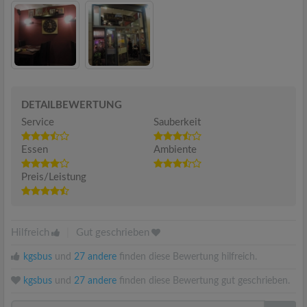
DETAILBEWERTUNG
Service
Sauberkeit
Essen
Ambiente
Preis/Leistung
Hilfreich
|
Gut geschrieben
kgsbus
und
27 andere
finden diese Bewertung hilfreich.
kgsbus
und
27 andere
finden diese Bewertung gut geschrieben.