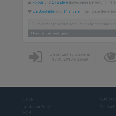
kgsbus
und
14 andere
finden diese Bewertung hilfre
DerBorgfelder
und
14 andere
finden diese Bewertun
7
Kommentare
|
Ausklappen
Dieser Eintrag wurde am
18.05.2010
angelegt
ÜBER
GASTR
Kontaktanfrage
Deutsch
AGB