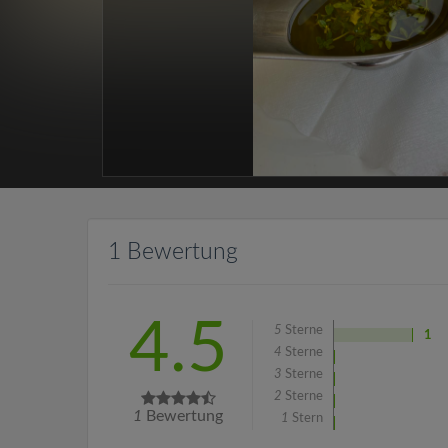
1 Bewertung
4.5
5
Sterne
1
4
Sterne
3
Sterne
2
Sterne
1
Bewertung
1
Stern