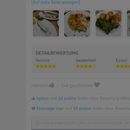
[Auf extra Seite anzeigen]
DETAILBEWERTUNG
Service
Sauberkeit
Essen
Hilfreich
|
Gut geschrieben
kgsbus
und
18 andere
finden diese Bewertung hilfre
Ehemalige User
und
18 andere
finden diese Bewertu