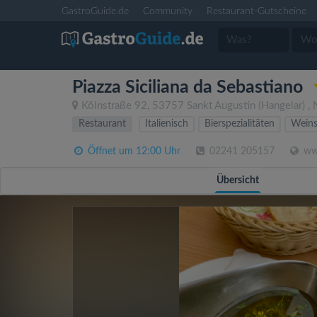
GastroGuide.de
Community
Restaurant-Gutscheine
Piazza Siciliana da Sebastiano
Kölnstraße 92
,
53757
Sankt Augustin
(Hangelar)
,
Restaurant
Italienisch
Bierspezialitäten
Weins
Öffnet um 12:00 Uhr
02241 205157
www
Übersicht