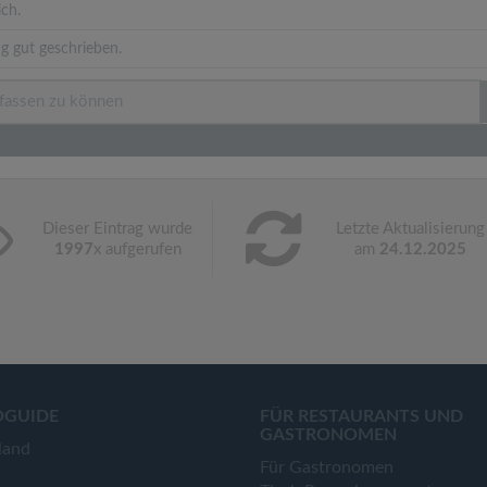
ich.
g gut geschrieben.
Dieser Eintrag wurde
Letzte Aktualisierung
1997
x aufgerufen
am
24.12.2025
OGUIDE
FÜR RESTAURANTS UND
GASTRONOMEN
land
Für Gastronomen