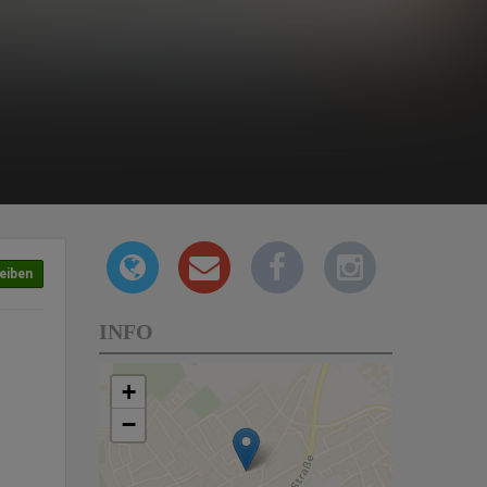
eiben
INFO
+
−