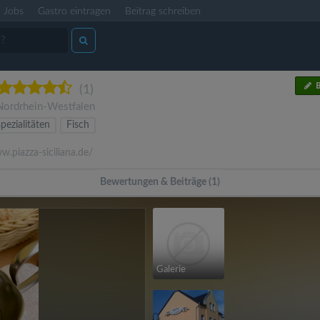
Jobs
Gastro eintragen
Beitrag schreiben
B
(1)
Nordrhein-Westfalen
pezialitäten
Fisch
.piazza-siciliana.de/
Bewertungen & Beiträge (1)
Galerie