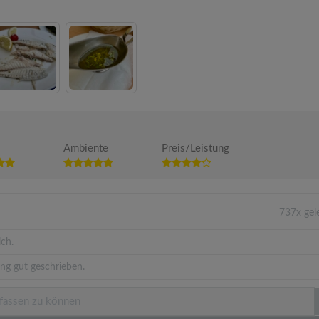
Ambiente
Preis/Leistung
737x gel
ich.
ng gut geschrieben.