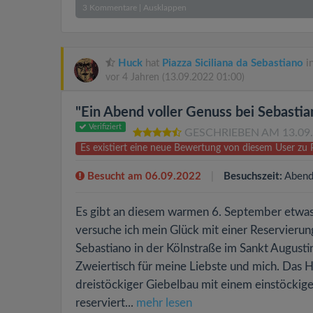
3
Kommentare
|
Ausklappen
Huck
hat
Piazza Siciliana da Sebastiano
i
vor 4 Jahren
(13.09.2022 01:00)
"Ein Abend voller Genuss bei Sebastian
Verifiziert
GESCHRIEBEN AM 13.09
Es existiert eine neue Bewertung von diesem User zu P
Besucht am 06.09.2022
Besuchszeit:
Abend
Es gibt an diesem warmen 6. September etwas 
versuche ich mein Glück mit einer Reservierung
Sebastiano in der Kölnstraße im Sankt August
Zweiertisch für meine Liebste und mich. Das H
dreistöckiger Giebelbau mit einem einstöckige
reserviert...
mehr lesen