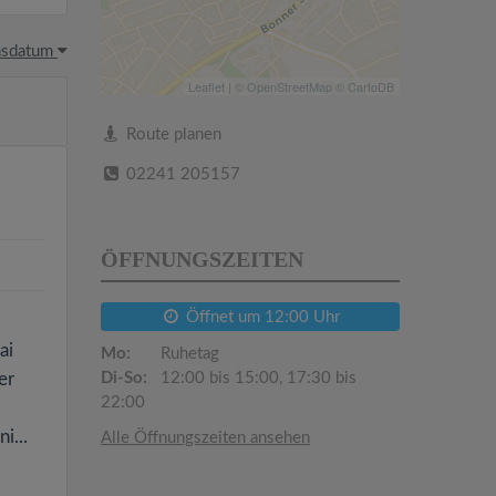
hsdatum
Leaflet
| ©
OpenStreetMap
©
CartoDB
Route planen
02241 205157
ÖFFNUNGSZEITEN
Öffnet um 12:00 Uhr
ai
Mo:
Ruhetag
er
Di-So:
12:00 bis 15:00, 17:30 bis
22:00
i
i...
Alle Öffnungszeiten ansehen