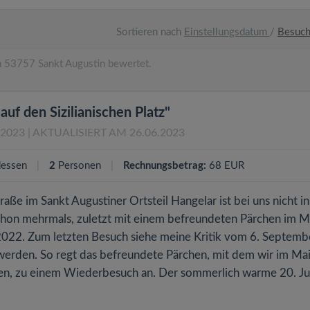
Sortieren nach
Einstellungsdatum
/
Besuc
n 53757 Sankt Augustin bewertet.
auf den Sizilianischen Platz"
.2023
| AKTUALISIERT AM 26.06.2023
essen
2
Personen
Rechnungsbetrag:
68 EUR
traße im Sankt Augustiner Ortsteil Hangelar ist bei uns nicht in
chon mehrmals, zuletzt mit einem befreundeten Pärchen im M
022. Zum letzten Besuch siehe meine Kritik vom 6. Septemb
werden. So regt das befreundete Pärchen, mit dem wir im Ma
en, zu einem Wiederbesuch an. Der sommerlich warme 20. Jun