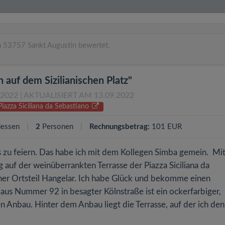
n 53757 Sankt Augustin bewertet.
 auf dem Sizilianischen Platz"
.2022
| AKTUALISIERT AM 13.09.2022
iazza Siciliana da Sebastiano
essen
2
Personen
Rechnungsbetrag:
101 EUR
zu feiern. Das habe ich mit dem Kollegen Simba gemein. Mi
 auf der weinüberrankten Terrasse der Piazza Siciliana da
iner Ortsteil Hangelar. Ich habe Glück und bekomme einen
aus Nummer 92 in besagter Kölnstraße ist ein ockerfarbiger,
n Anbau. Hinter dem Anbau liegt die Terrasse, auf der ich den