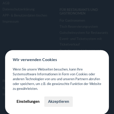
AGB
Datenschutzerklärung
FÜR RESTAURANTS UND
GASTRONOMEN
APP- & Benutzerdaten löschen
Für Gastronomen
Impressum
Tisch Reservierungsystem
Gutscheinsystem für Restaurants
Event- und Ticketsystem mit
Ticketverkauf
Bestellsystem Lieferung und
TakeAway
Wir verwenden Cookies
Webseiten für Restaurant
Eigene App für Restaurant
Wenn Sie unsere Webseiten besuchen, kann Ihre
Systemsoftware Informationen in Form von Cookies oder
anderen Technologien von uns und unseren Partnern abrufen
FOLGE UNS
oder speichern, um z.B. die gewünschte Funktion der Website
Facebook
zu gewährleisten.
Instagram
Einstellungen
Akzeptieren