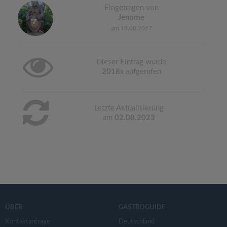
Eingetragen von
Jenome
am 18.08.2017
Dieser Eintrag wurde
2018
x aufgerufen
Letzte Aktualisierung
am
02.08.2023
ÜBER
GASTROGUIDE
Kontaktanfrage
Deutschland