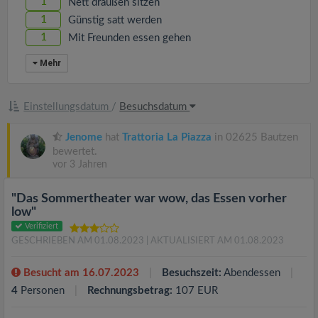
1
Nett draußen sitzen
1
Günstig satt werden
1
Mit Freunden essen gehen
Mehr
Einstellungsdatum
/
Besuchsdatum
Jenome
hat
Trattoria La Piazza
in 02625 Bautzen
bewertet.
vor 3 Jahren
"Das Sommertheater war wow, das Essen vorher
low"
Verifiziert
GESCHRIEBEN AM 01.08.2023
| AKTUALISIERT AM 01.08.2023
Besucht am 16.07.2023
Besuchszeit:
Abendessen
4
Personen
Rechnungsbetrag:
107 EUR