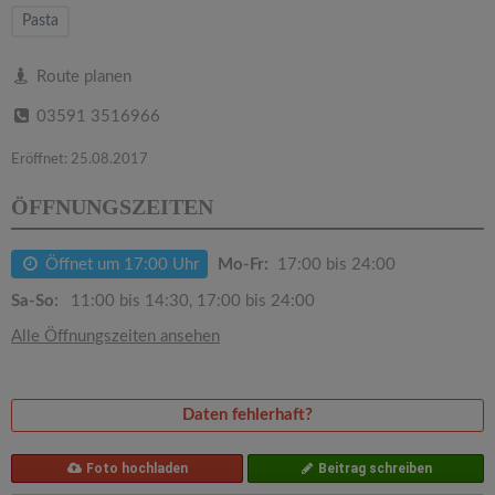
v
Pasta
i
Route planen
03591 3516966
g
Eröffnet: 25.08.2017
a
ÖFFNUNGSZEITEN
t
Öffnet um 17:00 Uhr
Mo-Fr:
17:00 bis 24:00
i
Sa-So:
11:00 bis 14:30, 17:00 bis 24:00
Alle Öffnungszeiten ansehen
o
n
Daten fehlerhaft?
Foto hochladen
Beitrag schreiben