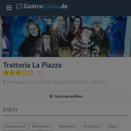
T
o
g
g
Trattoria La Piazza
l
(1)
Hohengasse 16
,
02625
Bautzen
(Bautzen)
,
Sachsen
e
Seite auswählen
n
INFO
a
Restaurant
Biergarten
Italienisch
Kroatisch
Pizza