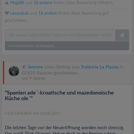
Maja88
und
18 andere
finden diese Bewertung hilfreich.
Lavandula
und
18 andere
finden diese Bewertung gut
geschrieben.
14
Kommentare
|
Ausklappen
Jenome
einen Beitrag zum
Trattoria La Piazza
in
02625 Bautzen geschrieben.
vor 9 Jahren
"Spanien ade´-kroatische und mazedonoische
Küche ole´"
GESCHRIEBEN AM 18.08.2017
Die letzten Tage vor der Neueröffnung werden noch stressig.
Das weiß Zijah Osmani. Hat er doch in der Region schon