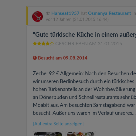
Hanseat1957
hat
Osmanya Restaurant
in
vor 12 Jahren
(31.01.2015 16:44)
"Gute türkische Küche in einem auße
GESCHRIEBEN AM 31.01.2015
Besucht am 09.08.2014
Zeche: 92 € Allgemein: Nach den Besuchen der 
wir unseren Berlinbesuch durch ein türkisches
hohen Türkenanteils an der Wohnbevölkerung Be
an Dönerbuden und Schnellrestaurants sehr ü
Moabit aus. Am besuchten Samstagabend war 
besucht. Außer uns waren im Verlauf unseres..
[Auf extra Seite anzeigen]