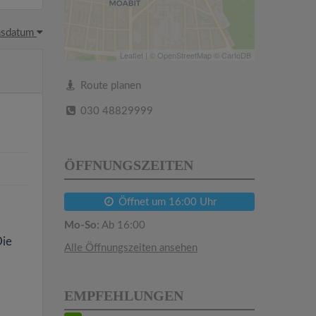
hsdatum
Leaflet
| ©
OpenStreetMap
©
CartoDB
Route planen
030 48829999
ÖFFNUNGSZEITEN
Öffnet um 16:00 Uhr
m
Mo-So:
Ab 16:00
Die
Alle Öffnungszeiten ansehen
EMPFEHLUNGEN