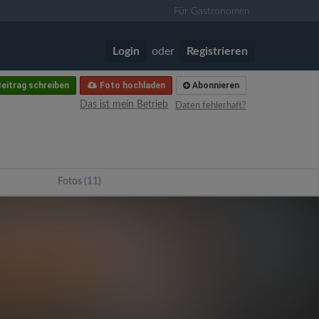
Für Gastronomen
Login
oder
Registrieren
eitrag schreiben
Foto hochladen
Abonnieren
Das ist mein Betrieb
Daten fehlerhaft?
Fotos (11)