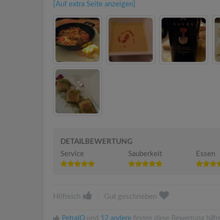
[Auf extra Seite anzeigen]
DETAILBEWERTUNG
Service
Sauberkeit
Essen
Hilfreich
|
Gut geschrieben
PetraIO
und
12 andere
finden diese Bewertung hilfre