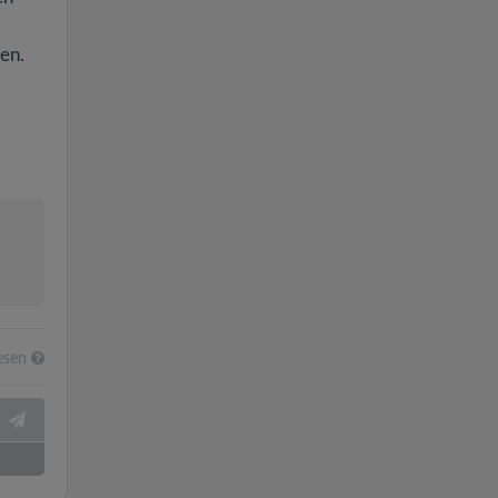
en.
esen