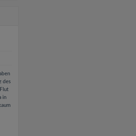
haben
z des
Flut
 in
 kaum