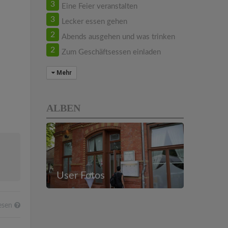
3
Eine Feier veranstalten
3
Lecker essen gehen
2
Abends ausgehen und was trinken
2
Zum Geschäftsessen einladen
Mehr
ALBEN
User Fotos
esen