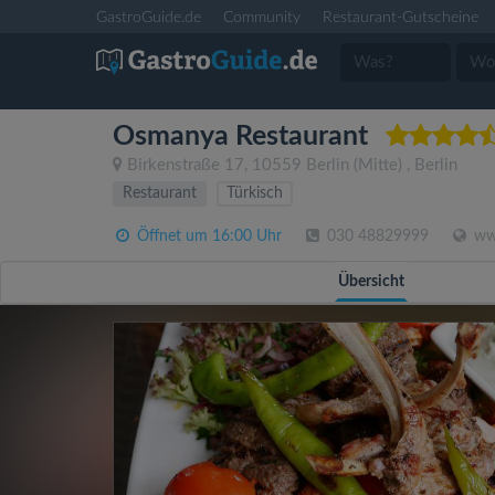
GastroGuide.de
Community
Restaurant-Gutscheine
Osmanya Restaurant
Birkenstraße 17
,
10559
Berlin
(Mitte)
,
Berlin
Restaurant
Türkisch
Öffnet um 16:00 Uhr
030 48829999
ww
Übersicht