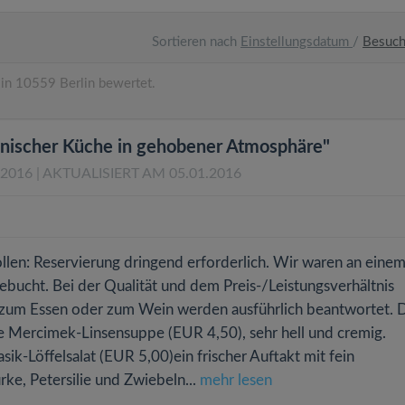
Sortieren nach
Einstellungsdatum
/
Besuc
in 10559 Berlin bewertet.
manischer Küche in gehobener Atmosphäre"
.2016
| AKTUALISIERT AM 05.01.2016
ollen: Reservierung dringend erforderlich. Wir waren an eine
ucht. Bei der Qualität und dem Preis-/Leistungsverhältnis
en zum Essen oder zum Wein werden ausführlich beantwortet. 
ine Mercimek-Linsensuppe (EUR 4,50), sehr hell und cremig.
sik-Löffelsalat (EUR 5,00)ein frischer Auftakt mit fein
ke, Petersilie und Zwiebeln...
mehr lesen