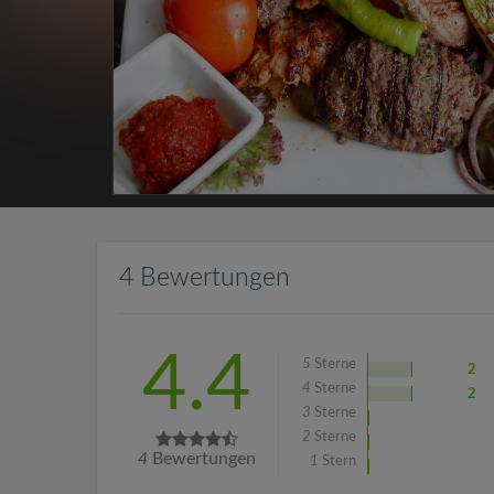
4 Bewertungen
4.4
5
Sterne
2
4
Sterne
2
3
Sterne
2
Sterne
4
Bewertungen
1
Stern