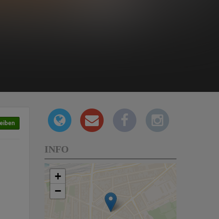
eiben
INFO
+
−