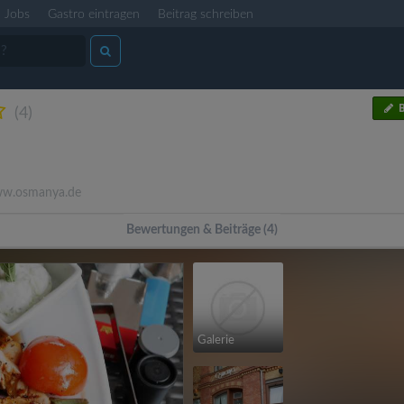
Jobs
Gastro eintragen
Beitrag schreiben
B
(4)
w.osmanya.de
Bewertungen & Beiträge (4)
Galerie