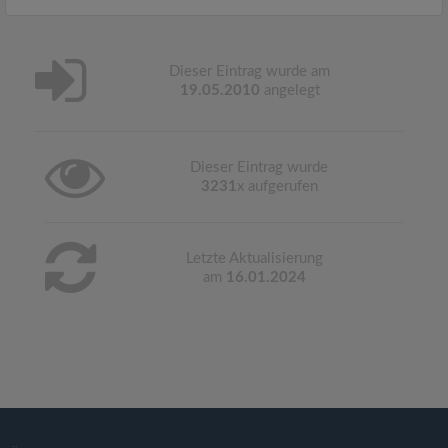
Dieser Eintrag wurde am
19.05.2010
angelegt
Dieser Eintrag wurde
3231
x aufgerufen
Letzte Aktualisierung
am
16.01.2024