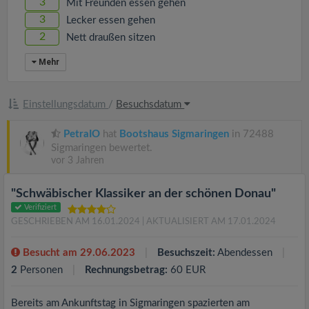
3
Mit Freunden essen gehen
3
Lecker essen gehen
2
Nett draußen sitzen
Mehr
Einstellungsdatum
/
Besuchsdatum
PetraIO
hat
Bootshaus Sigmaringen
in 72488
Sigmaringen bewertet.
vor 3 Jahren
"Schwäbischer Klassiker an der schönen Donau"
Verifiziert
GESCHRIEBEN AM 16.01.2024
| AKTUALISIERT AM 17.01.2024
Besucht am 29.06.2023
Besuchszeit:
Abendessen
2
Personen
Rechnungsbetrag:
60 EUR
Bereits am Ankunftstag in Sigmaringen spazierten am