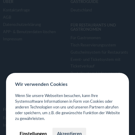
ÜBER
GASTROGUIDE
Kontaktanfrage
Deutschland
AGB
Datenschutzerklärung
FÜR RESTAURANTS UND
GASTRONOMEN
APP- & Benutzerdaten löschen
Für Gastronomen
Impressum
Tisch Reservierungsystem
Gutscheinsystem für Restaurants
Event- und Ticketsystem mit
Ticketverkauf
Bestellsystem Lieferung und
TakeAway
Wir verwenden Cookies
Webseiten für Restaurant
Eigene App für Restaurant
Wenn Sie unsere Webseiten besuchen, kann Ihre
Systemsoftware Informationen in Form von Cookies oder
anderen Technologien von uns und unseren Partnern abrufen
FOLGE UNS
oder speichern, um z.B. die gewünschte Funktion der Website
Facebook
zu gewährleisten.
Instagram
Einstellungen
Akzeptieren