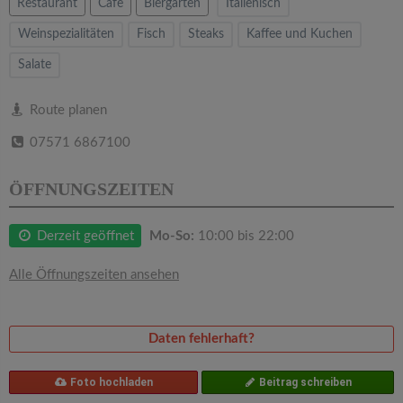
v
Restaurant
Cafe
Biergarten
Italienisch
Weinspezialitäten
Fisch
Steaks
Kaffee und Kuchen
i
Salate
g
Route planen
07571 6867100
a
ÖFFNUNGSZEITEN
t
Derzeit geöffnet
Mo-So:
10:00 bis 22:00
i
Alle Öffnungszeiten ansehen
o
n
Daten fehlerhaft?
Foto hochladen
Beitrag schreiben