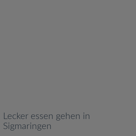
v
i
g
a
t
i
o
n
Lecker essen gehen in
Sigmaringen