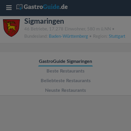
T
Sigmaringen
o
46 Betriebe, 17.278 Einwohner, 580 m ü.NN •
Bundesland:
Baden-Württemberg
• Region:
Stuttgart
g
g
GastroGuide Sigmaringen
l
Beste Restaurants
Beliebteste Restaurants
e
Neuste Restaurants
n
a