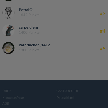
PetraIO
#3
1642 Punkte
carpe.diem
#4
1400 Punkte
kathrinchen_1412
#5
1300 Punkte
ÜBER
GASTROGUIDE
Kontaktanfrage
Deutschland
AGB