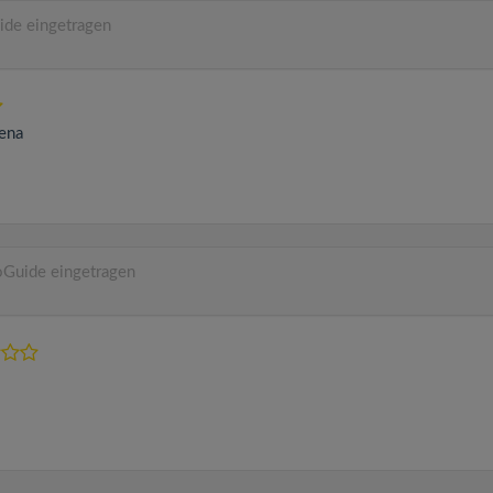
ide eingetragen
ena
oGuide eingetragen