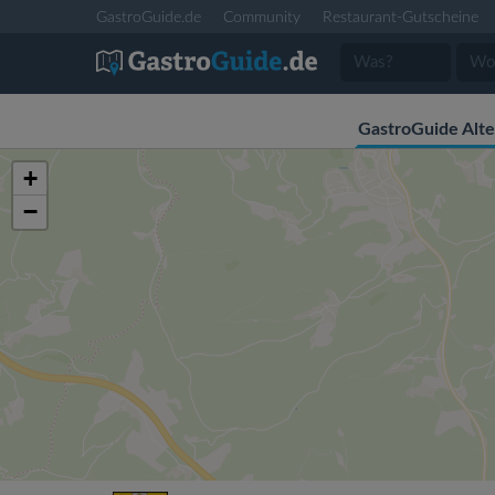
GastroGuide.de
Community
Restaurant-Gutscheine
GastroGuide Alt
+
−