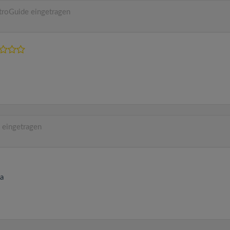
troGuide eingetragen
 eingetragen
a