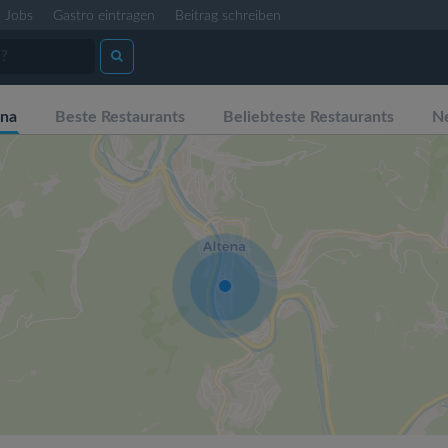
Jobs
Gastro eintragen
Beitrag schreiben
ena
Beste Restaurants
Beliebteste Restaurants
Ne