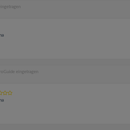
ingetragen
na
roGuide eingetragen
na