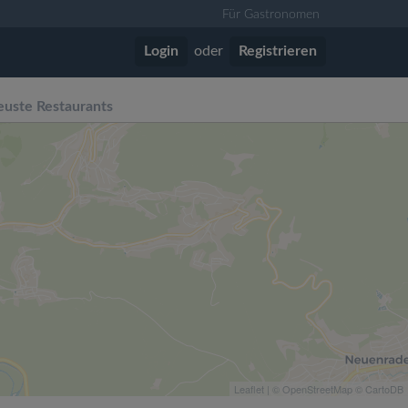
Für Gastronomen
Login
oder
Registrieren
uste Restaurants
Leaflet
| ©
OpenStreetMap
©
CartoDB