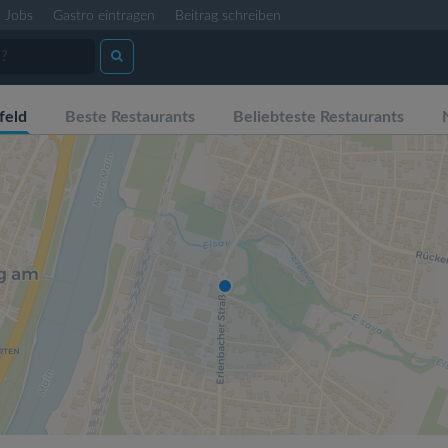
Jobs
Gastro eintragen
Beitrag schreiben
feld
Beste Restaurants
Beliebteste Restaurants