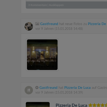
3
Kommentare
|
Ausklappen
Gastfreund
hat neue Fotos zu
Pizzeria De
vor 9 Jahren
(15.01.2018 14:48)
Gastfreund
hat
Pizzeria De Luca
auf Gastr
vor 9 Jahren
(15.01.2018 14:39)
Pizzeria De Luca