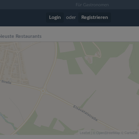
Für Gastronomen
Login
oder
Registrieren
Neuste Restaurants
Leaflet
| ©
OpenStreetMap
©
CartoDB