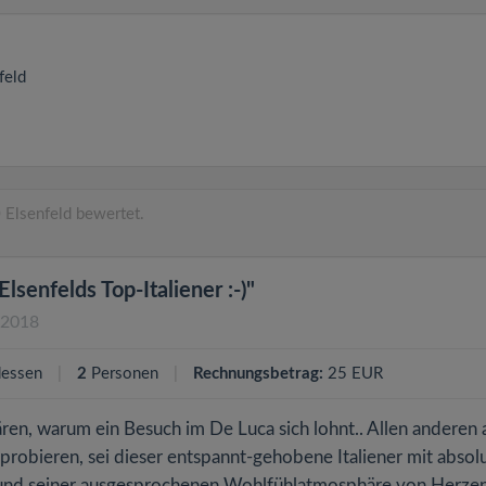
feld
Elsenfeld bewertet.
 Elsenfelds Top-Italiener :-)"
.2018
essen
2
Personen
Rechnungsbetrag:
25 EUR
ren, warum ein Besuch im De Luca sich lohnt.. Allen anderen 
sprobieren, sei dieser entspannt-gehobene Italiener mit absol
l und seiner ausgesprochenen Wohlfühlatmosphäre von Herze