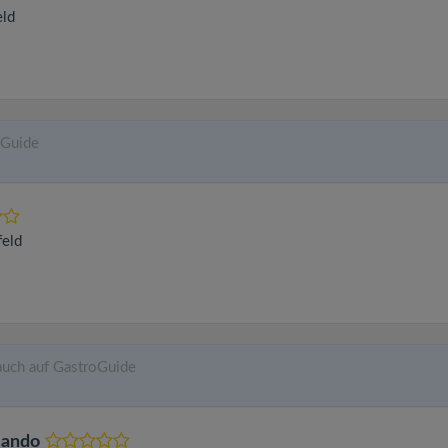
eld
oGuide
feld
 auch auf GastroGuide
 Nando