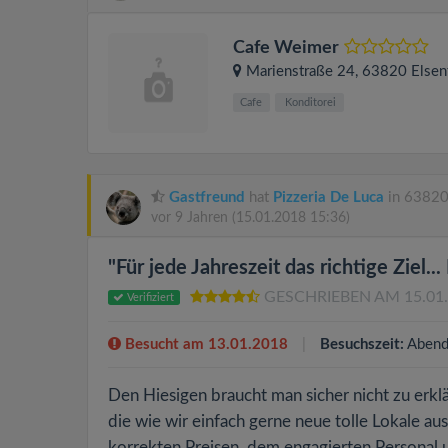
Cafe Weimer
Marienstraße 24
, 63820
Elsen
Cafe
Konditorei
Gastfreund
hat
Pizzeria De Luca
in 63820 
vor 9 Jahren
(15.01.2018 15:36)
"Für jede Jahreszeit das richtige Ziel...
GESCHRIEBEN AM 15.01
Verifiziert
Besucht am 13.01.2018
Besuchszeit:
Abend
Den Hiesigen braucht man sicher nicht zu erklä
die wie wir einfach gerne neue tolle Lokale au
korrekten Preisen, dem engagierten Persona