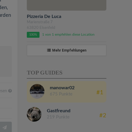
den,
urden
Pizzeria De Luca
Marienstraße 7
63820 Elsenfeld
1 von 1 empfehlen diese Location
100%
Mehr Empfehlungen
TOP GUIDES
manowar02
esen
#1
675 Punkte
Gastfreund
#2
219 Punkte