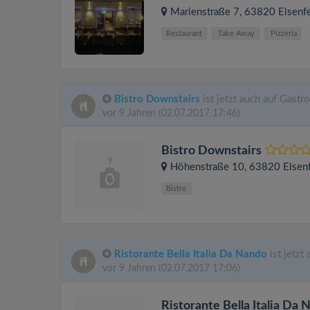
Marienstraße 7
, 63820
Elsenf
Restaurant
Take Away
Pizzeria
Bistro Downstairs
ist jetzt auch auf Gastr
vor 9 Jahren
(02.07.2017 17:46)
Bistro Downstairs
Höhenstraße 10
, 63820
Elsen
Bistro
Ristorante Bella Italia Da Nando
ist jetzt
vor 9 Jahren
(02.07.2017 17:06)
Ristorante Bella Italia Da