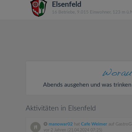
Elsenfeld
16 Betriebe, 9.015 Einwohner, 123 m ü
Abends ausgehen und was trinken
Aktivitäten in Elsenfeld
manowar02
hat
Cafe Weimer
auf GastroG
vor 2 Jahren
(21.04.2024 07:25)