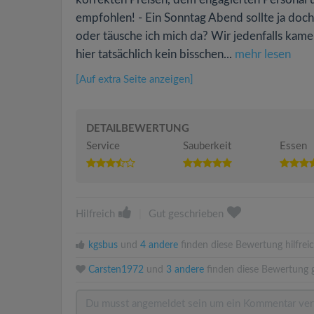
empfohlen! - Ein Sonntag Abend sollte ja doch
oder täusche ich mich da? Wir jedenfalls kame
hier tatsächlich kein bisschen...
mehr lesen
[Auf extra Seite anzeigen]
DETAILBEWERTUNG
Service
Sauberkeit
Essen
Hilfreich
|
Gut geschrieben
kgsbus
und
4 andere
finden diese Bewertung hilfreic
Carsten1972
und
3 andere
finden diese Bewertung g