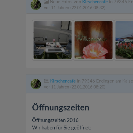
Neue Fotos von
Kirschencafe
in 79346 En
vor 11 Jahren
(22.01.2016 08:32)
Kirschencafe
in 79346 Endingen am Kaiser
vor 11 Jahren
(22.01.2016 08:20)
Öffnungszeiten
Öffnungszeiten 2016
Wir haben für Sie geöffnet: