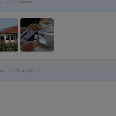
dingen am Kaiserstuhl.
stuhl hat Neuigkeiten.