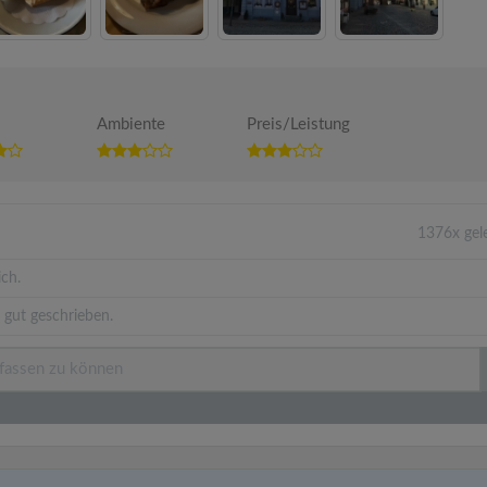
Ambiente
Preis/Leistung
1376x gel
ich.
 gut geschrieben.