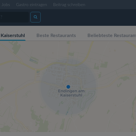
Jobs
Gastro eintragen
Beitrag schreiben
Kaiserstuhl
Beste Restaurants
Beliebteste Restauran