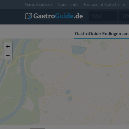
GastroGuide.de
Community
Restaurant-Gutscheine
GastroGuide Endingen am 
+
−