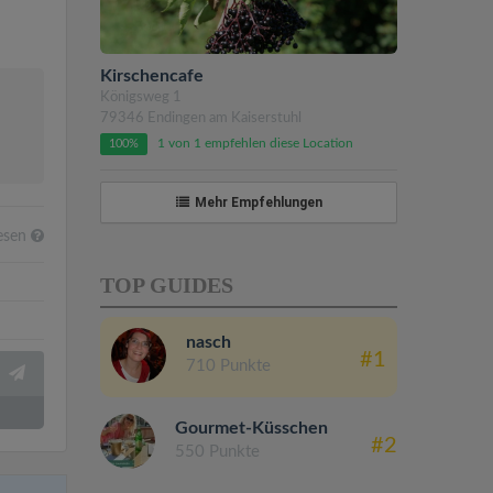
Kirschencafe
Königsweg 1
79346 Endingen am Kaiserstuhl
1 von 1 empfehlen diese Location
100%
Mehr Empfehlungen
esen
TOP GUIDES
nasch
#1
710 Punkte
Gourmet-Küsschen
#2
550 Punkte