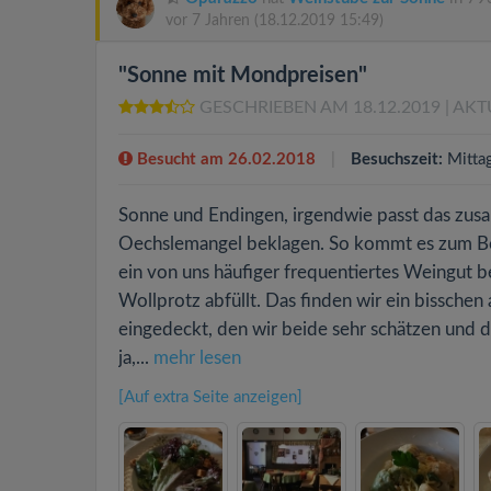
vor 7 Jahren
(18.12.2019 15:49)
"Sonne mit Mondpreisen"
GESCHRIEBEN AM 18.12.2019
| AKT
Besucht am 26.02.2018
Besuchszeit:
Mitta
Sonne und Endingen, irgendwie passt das zusa
Oechslemangel beklagen. So kommt es zum Bei
ein von uns häufiger frequentiertes Weingut b
Wollprotz abfüllt. Das finden wir ein bisschen
eingedeckt, den wir beide sehr schätzen und de
ja,...
mehr lesen
[Auf extra Seite anzeigen]