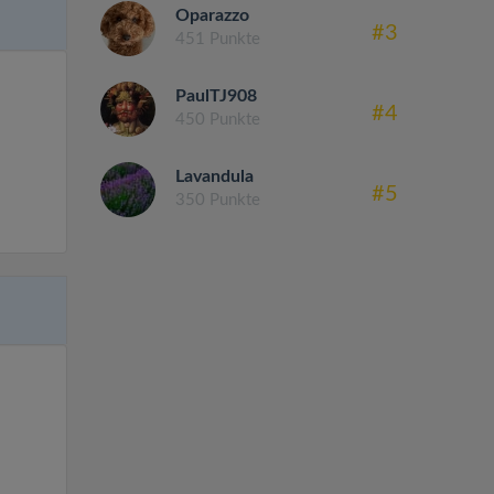
Oparazzo
#3
451 Punkte
PaulTJ908
#4
450 Punkte
Lavandula
#5
350 Punkte