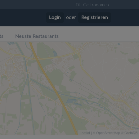
Für Gastronomen
Login
oder
Registrieren
ts
Neuste Restaurants
Leaflet
| ©
OpenStreetMap
©
CartoDB