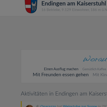
Endingen am Kaiserstuhl
16 Betriebe, 9.129 Einwohner, 186 m ü.
Einen Ausflug machen
Gemütlich Kaffee 
Mit Freunden essen gehen
Mit Ki
Aktivitäten in Endingen am Kaisers
Oparazzo
hat
Weinstube zur Sonne
in 79