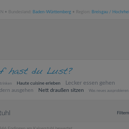
NN • Bundesland:
Baden-Württemberg
• Region:
Breisgau / Hochrhe
Lecker essen gehen
Haute cuisine erleben
trinken
ndern ausgehen
Nett draußen sitzen
Was neues ausprobieren
tuhl
Filter
346 Endingen am Kaiserstuhl bewertet.