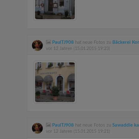
PaulTJ908
hat neue Fotos zu
Bäckerei Ko
vor 12 Jahren
(15.01.2015 19:23)
PaulTJ908
hat neue Fotos zu
Sawaddie k
vor 12 Jahren
(15.01.2015 19:21)