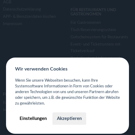
AGB
Datenschutzerklärung
FÜR RESTAURANTS UND
GASTRONOMEN
APP- & Benutzerdaten löschen
Für Gastronomen
Impressum
Tisch Reservierungsystem
Gutscheinsystem für Restaurants
Event- und Ticketsystem mit
Ticketverkauf
Bestellsystem Lieferung und
TakeAway
Wir verwenden Cookies
Webseiten für Restaurant
Eigene App für Restaurant
Wenn Sie unsere Webseiten besuchen, kann Ihre
Systemsoftware Informationen in Form von Cookies oder
anderen Technologien von uns und unseren Partnern abrufen
FOLGE UNS
oder speichern, um z.B. die gewünschte Funktion der Website
Facebook
zu gewährleisten.
Instagram
Einstellungen
Akzeptieren