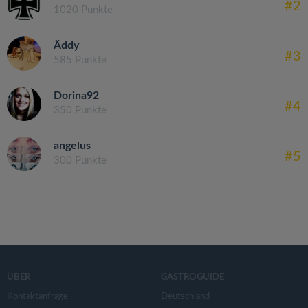
#2
1020 Punkte
Äddy
#3
585 Punkte
Dorina92
#4
350 Punkte
angelus
#5
300 Punkte
ÜBER
GASTROGUIDE
Kontaktanfrage
Deutschland