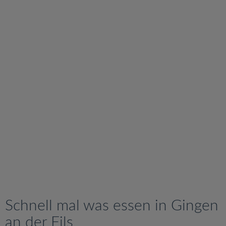
v
i
g
a
t
i
o
n
Schnell mal was essen in Gingen
an der Fils