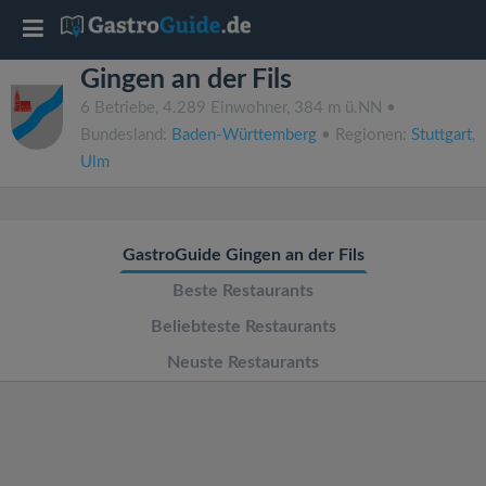
T
Gingen an der Fils
o
6 Betriebe, 4.289 Einwohner, 384 m ü.NN •
Bundesland:
Baden-Württemberg
• Regionen:
Stuttgart
,
g
Ulm
g
GastroGuide Gingen an der Fils
l
Beste Restaurants
e
Beliebteste Restaurants
Neuste Restaurants
n
a