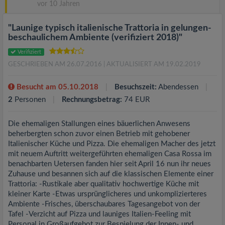
vor 10 Jahren
"Launige typisch italienische Trattoria in gelungen-
beschaulichem Ambiente (verifiziert 2018)"
Verifiziert
GESCHRIEBEN AM 26.07.2016
| AKTUALISIERT AM 19.02.2019
Besucht am 05.10.2018
Besuchszeit:
Abendessen
2
Personen
Rechnungsbetrag:
74 EUR
Die ehemaligen Stallungen eines bäuerlichen Anwesens
beherbergten schon zuvor einen Betrieb mit gehobener
Italienischer Küche und Pizza. Die ehemaligen Macher des jetzt
mit neuem Auftritt weitergeführten ehemaligen Casa Rossa im
benachbarten Uetersen fanden hier seit April 16 nun ihr neues
Zuhause und besannen sich auf die klassischen Elemente einer
Trattoria: -Rustikale aber qualitativ hochwertige Küche mit
kleiner Karte -Etwas ursprünglicheres und unkomplizierteres
Ambiente -Frisches, überschaubares Tagesangebot von der
Tafel -Verzicht auf Pizza und launiges Italien-Feeling mit
Personal in Großaufgebot zur Bespielung der Innen- und