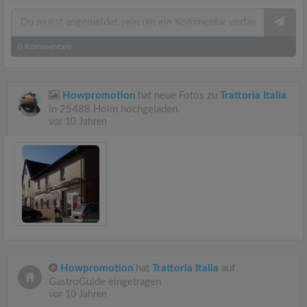
0
Kommentare
Howpromotion
hat neue Fotos zu
Trattoria Italia
in 25488 Holm hochgeladen.
vor 10 Jahren
Howpromotion
hat
Trattoria Italia
auf
GastroGuide eingetragen
vor 10 Jahren