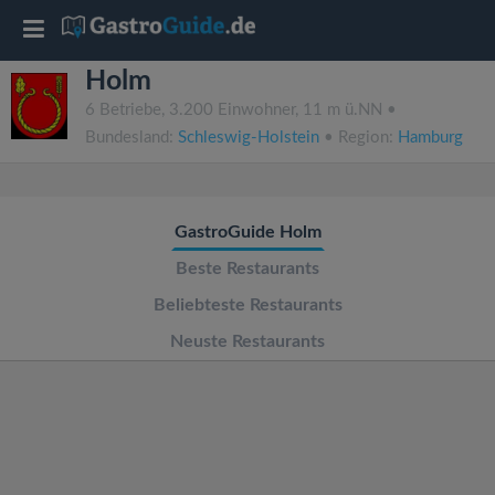
T
Holm
o
6 Betriebe, 3.200 Einwohner, 11 m ü.NN •
Bundesland:
Schleswig-Holstein
• Region:
Hamburg
g
g
GastroGuide Holm
l
Beste Restaurants
Beliebteste Restaurants
e
Neuste Restaurants
n
a