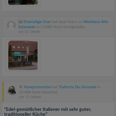
Ehemalige User
hat neue Fotos zu
Weinhaus Alte
Schmiede
in 25488 Holm hochgeladen.
vor 11 Jahren
Howpromotion
hat
Trattoria Da Giovanni
in
25488 Holm bewertet.
vor 11 Jahren
"Edel-gemütlicher Italiener mit sehr guter,
traditioneller Küche"