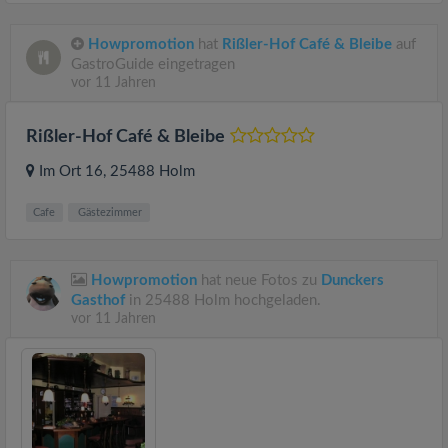
Howpromotion
hat
Rißler-Hof Café & Bleibe
auf
GastroGuide eingetragen
vor 11 Jahren
Rißler-Hof Café & Bleibe
Im Ort 16
, 25488
Holm
Cafe
Gästezimmer
Howpromotion
hat neue Fotos zu
Dunckers
Gasthof
in 25488 Holm hochgeladen.
vor 11 Jahren