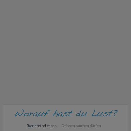
v
i
g
a
t
i
o
n
Barrierefrei essen
Drinnen rauchen dürfen