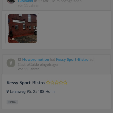
Giovanni
in 25488 Holm hochgeladen.
vor 11 Jahren
Howpromotion
hat
Kessy Sport-Bistro
auf
GastroGuide eingetragen
vor 11 Jahren
Kessy Sport-Bistro
Lehmweg 95
, 25488
Holm
Bistro