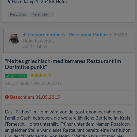
Haverkamp 1
, 25488
Holm
Restaurant
Vereinsheim
Howpromotion
hat
Restaurant Pathos
in 25488
Holm bewertet.
vor 11 Jahren
"Nettes griechisch-mediterranes Restaurant im
Dorfmittelpunkt"
Verifiziert
GESCHRIEBEN AM 02.06.2015
Besucht am 31.05.2015
Das "Pathos" in Holm wird von der gastronomieerfahrenen
Familie Gashi betrieben, die weitere ähnliche Betriebe im Kreis
(Tornesch, Horst) unterhält. Früher unter dem Namen Poseidon
an gleicher Stelle war dieses Restaurant bereits eine Institution
und der "Dorfgrieche" von Holm. Wahrlich braucht man hier