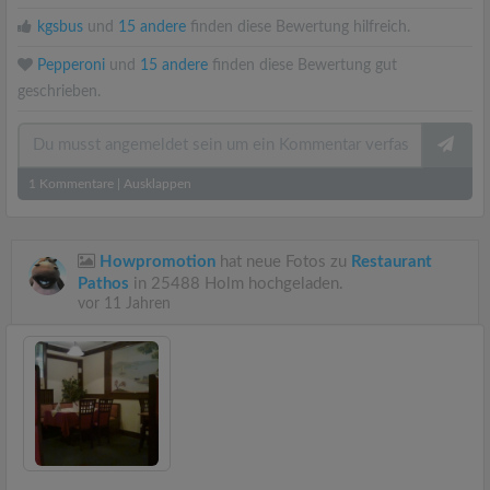
kgsbus
und
15 andere
finden diese Bewertung hilfreich.
Pepperoni
und
15 andere
finden diese Bewertung gut
geschrieben.
1
Kommentare
|
Ausklappen
Howpromotion
hat neue Fotos zu
Restaurant
Pathos
in 25488 Holm hochgeladen.
vor 11 Jahren