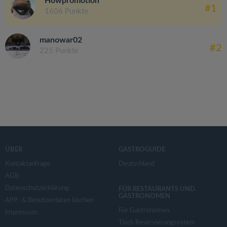
Howpromotion
#1
1606 Punkte
manowar02
#2
225 Punkte
ÜBER
GASTROGUIDE
Kontaktanfrage
Deutschland
AGB
Datenschutzerklärung
FÜR RESTAURANTS UND
GASTRONOMEN
APP- & Benutzerdaten löschen
Für Gastronomen
Impressum
Tisch Reservierungsystem