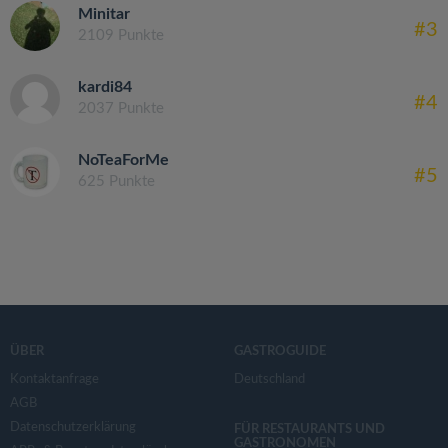
Minitar
#3
2109 Punkte
kardi84
#4
2037 Punkte
NoTeaForMe
#5
625 Punkte
ÜBER
GASTROGUIDE
Kontaktanfrage
Deutschland
AGB
Datenschutzerklärung
FÜR RESTAURANTS UND
GASTRONOMEN