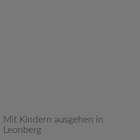
v
i
g
a
t
i
o
n
Mit Kindern ausgehen in
Leonberg