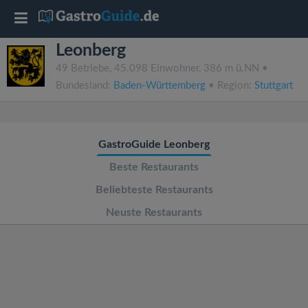
T
Leonberg
o
49 Betriebe, 45.098 Einwohner, 386 m ü.NN •
Bundesland:
Baden-Württemberg
• Region:
Stuttgart
g
g
GastroGuide Leonberg
l
Beste Restaurants
Beliebteste Restaurants
e
Neuste Restaurants
n
a