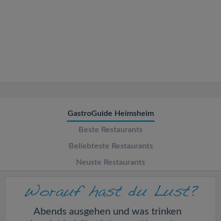
v
i
g
a
t
GastroGuide Heimsheim
Beste Restaurants
i
Beliebteste Restaurants
o
Neuste Restaurants
n
Abends ausgehen und was trinken