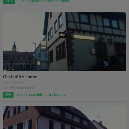
1 von 1 empfehlen diese Location
100%
Gaststätte Lamm
Hauptstraße 3
71296 Heimsheim
1 von 2 empfehlen diese Location
50%