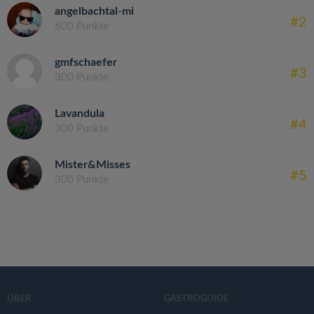
angelbachtal-mi
#2
600 Punkte
gmfschaefer
#3
300 Punkte
Lavandula
#4
300 Punkte
Mister&Misses
#5
300 Punkte
ÜBER
GASTROGUIDE