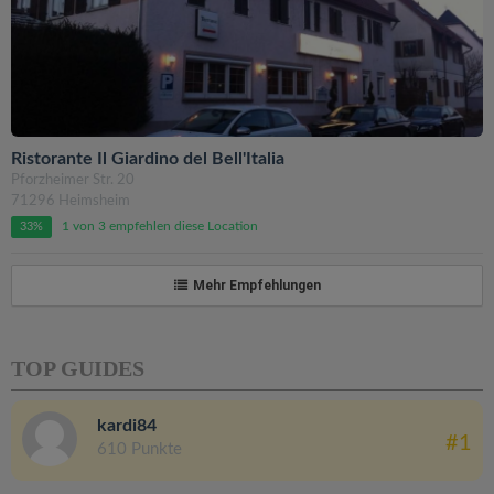
Ristorante Il Giardino del Bell'Italia
Pforzheimer Str. 20
71296 Heimsheim
1 von 3 empfehlen diese Location
33%
Mehr Empfehlungen
TOP GUIDES
kardi84
#1
610 Punkte