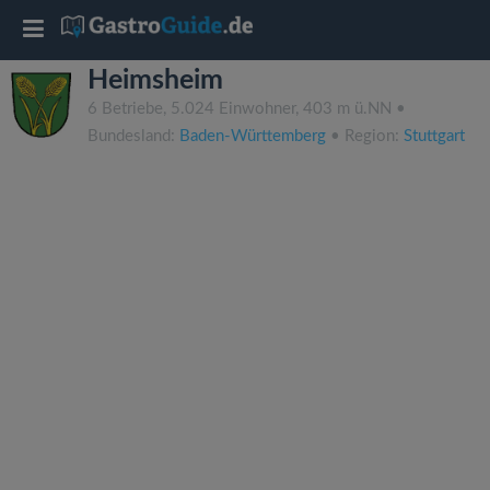
T
Heimsheim
o
6 Betriebe, 5.024 Einwohner, 403 m ü.NN •
Bundesland:
Baden-Württemberg
• Region:
Stuttgart
g
g
l
e
n
a