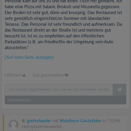
Personal kam auf uns zu und hat einen Tisch frei gemacht. Ich
habe eine Pizza mit Salami, Brokoli und Mozarella gegessen.
Der Boden ist sehr gut, dünn und knusprig. Das Restaurant ist
sehr gemütlich eingerichtet,im Sommer mit überdachter
Terasse. Das Personal ist sehr freundlich und aufmerksam. Da
das Restaurant direkt an der Straße ist und meistens gut
besucht ist, ist es zu empfehlen auf den öffentlichen
Parkplätzen (z.B. am Friedhof)in der Umgebung sein Auto
abzustellen."
[Auf extra Seite anzeigen]
Hilfreich
|
Gut geschrieben
0
Kommentare
gmfschaefer
hat
Waldhorn Gaststätte
in 71296
Heimsheim bewertet.