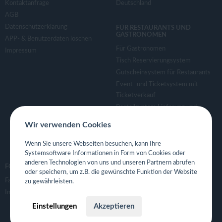
Kontaktanfrage
Deutschland
AGB
Datenschutzerklärung
FÜR RESTAURANTS UND
GASTRONOMEN
APP- & Benutzerdaten löschen
Für Gastronomen
Impressum
Tisch Reservierungsystem
Gutscheinsystem für Restaurants
Event- und Ticketsystem mit
Ticketverkauf
Bestellsystem Lieferung und
TakeAway
Wir verwenden Cookies
Webseiten für Restaurant
Eigene App für Restaurant
Wenn Sie unsere Webseiten besuchen, kann Ihre
Systemsoftware Informationen in Form von Cookies oder
anderen Technologien von uns und unseren Partnern abrufen
FOLGE UNS
oder speichern, um z.B. die gewünschte Funktion der Website
Facebook
zu gewährleisten.
Instagram
Einstellungen
Akzeptieren