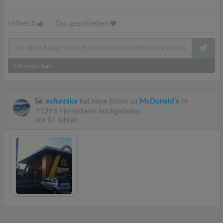
Hilfreich
|
Gut geschrieben
0
Kommentare
exfunnika
hat neue Fotos zu
McDonald's
in
71296 Heimsheim hochgeladen.
vor 14 Jahren