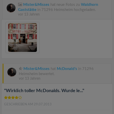
Mister&Misses
hat neue Fotos zu
Waldhorn
Gaststätte
in 71296 Heimsheim hochgeladen.
vor 13 Jahren
Mister&Misses
hat
McDonald's
in 71296
Heimsheim bewertet.
vor 13 Jahren
"Wirklich toller McDonalds. Wurde le..."
GESCHRIEBEN AM 29.07.2013