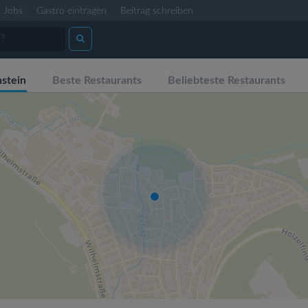
Jobs
Gastro eintragen
Beitrag schreiben
stein
Beste Restaurants
Beliebteste Restaurants