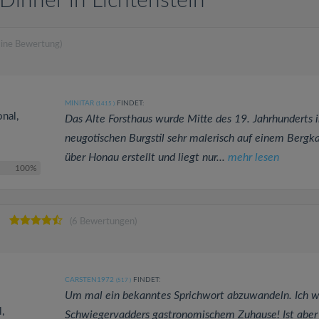
Dinner in Lichtenstein
Eine Bewertung)
MINITAR
FINDET:
(1415
)
onal,
Das Alte Forsthaus wurde Mitte des 19. Jahrhunderts 
neugotischen Burgstil sehr malerisch auf einem Berg
über Honau erstellt und liegt nur...
mehr lesen
100%
(6 Bewertungen)
CARSTEN1972
FINDET:
(517
)
Um mal ein bekanntes Sprichwort abzuwandeln. Ich w
,
Schwiegervadders gastronomischem Zuhause! Ist aber