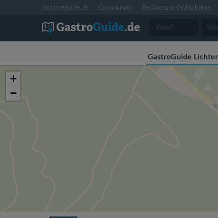
GastroGuide.de
Community
Restaurant-Gutscheine
GastroGuide Lichten
+
−