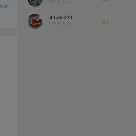
#4
410 Punkte
mehr
hhfp65428
#5
325 Punkte