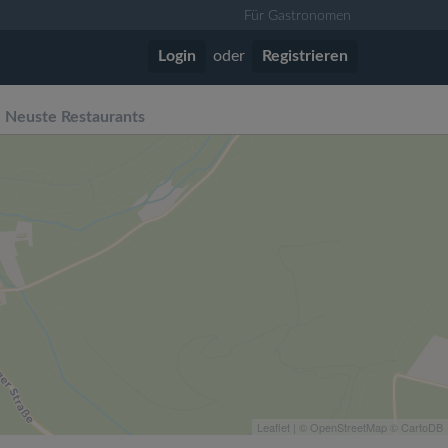
Für Gastronomen
Login
oder
Registrieren
Neuste Restaurants
Leaflet
| ©
OpenStreetMap
©
CartoDB