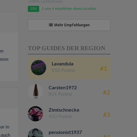
72805 Lichtenstein
1 von 4 empfehlen diese Location
25%
Mehr Empfehlungen
TOP GUIDES DER REGION
im
kamm
Lavandula
#1
850 Punkte
Carsten1972
#2
834 Punkte
Zimtschnecke
#3
450 Punkte
ar in
pensionist1937
 auch