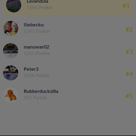
Lavandula
#1
1500 Punkte
Siebecko
#2
1245 Punkte
manowar02
#3
1225 Punkte
Peter3
#4
1008 Punkte
Rubberduckzilla
#5
925 Punkte