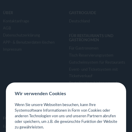
ÜBER
GASTROGUIDE
Kontaktanfrage
Deutschland
AGB
Datenschutzerklärung
FÜR RESTAURANTS UND
GASTRONOMEN
APP- & Benutzerdaten löschen
Für Gastronomen
Impressum
Tisch Reservierungsystem
Gutscheinsystem für Restaurants
Event- und Ticketsystem mit
Ticketverkauf
Bestellsystem Lieferung und
TakeAway
Wir verwenden Cookies
Webseiten für Restaurant
Eigene App für Restaurant
Wenn Sie unsere Webseiten besuchen, kann Ihre
Systemsoftware Informationen in Form von Cookies oder
anderen Technologien von uns und unseren Partnern abrufen
FOLGE UNS
oder speichern, um z.B. die gewünschte Funktion der Website
Facebook
zu gewährleisten.