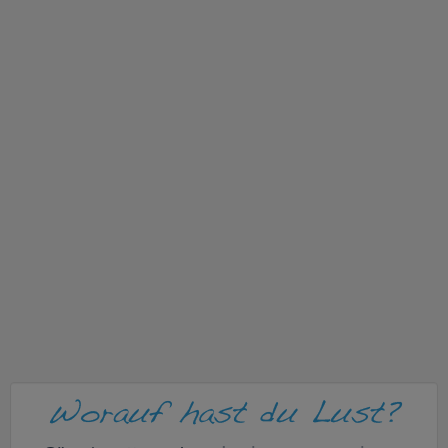
v
i
g
a
t
i
o
n