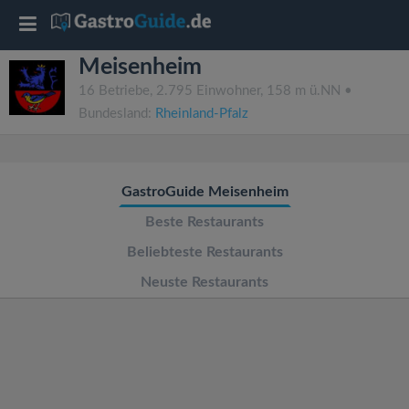
T
Meisenheim
o
16 Betriebe, 2.795 Einwohner, 158 m ü.NN •
Bundesland:
Rheinland-Pfalz
g
g
GastroGuide Meisenheim
l
Beste Restaurants
Beliebteste Restaurants
e
Neuste Restaurants
n
a