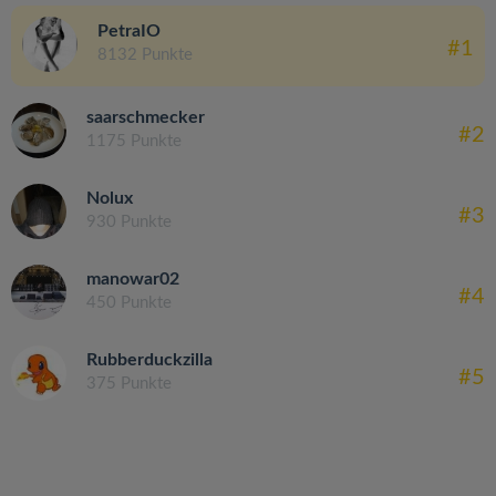
PetraIO
#1
8132 Punkte
saarschmecker
#2
1175 Punkte
Nolux
#3
930 Punkte
manowar02
#4
450 Punkte
Rubberduckzilla
#5
375 Punkte