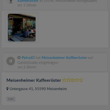
Kaffeeröster
in 55590 Meisenheim hochgeladen.
vor 3 Jahren
PetraIO
hat
Meisenheimer Kaffeeröster
auf
GastroGuide eingetragen
vor 3 Jahren
Meisenheimer Kaffeeröster
Untergasse 41
, 55590
Meisenheim
Cafe