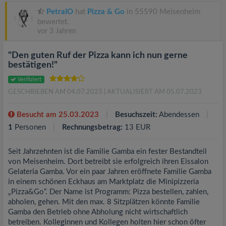
PetraIO
hat
Pizza & Go
in 55590 Meisenheim
bewertet.
vor 3 Jahren
"Den guten Ruf der Pizza kann ich nun gerne
bestätigen!"
Verifiziert
GESCHRIEBEN AM 04.07.2023
| AKTUALISIERT AM 05.07.2023
Besucht am 25.03.2023
Besuchszeit:
Abendessen
1
Personen
Rechnungsbetrag:
13 EUR
Seit Jahrzehnten ist die Familie Gamba ein fester Bestandteil
von Meisenheim. Dort betreibt sie erfolgreich ihren Eissalon
Gelateria Gamba. Vor ein paar Jahren eröffnete Familie Gamba
in einem schönen Eckhaus am Marktplatz die Minipizzeria
„Pizza&Go“. Der Name ist Programm: Pizza bestellen, zahlen,
abholen, gehen. Mit den max. 8 Sitzplätzen könnte Familie
Gamba den Betrieb ohne Abholung nicht wirtschaftlich
betreiben. Kolleginnen und Kollegen holten hier schon öfter