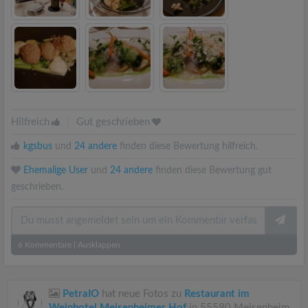
Hilfreich
|
Gut geschrieben
kgsbus
und
24 andere
finden diese Bewertung hilfreich.
Ehemalige User
und
24 andere
finden diese Bewertung gut
geschrieben.
6
Kommentare
|
Ausklappen
PetraIO
hat neue Fotos zu
Restaurant im
Weinhotel Meisenheimer Hof
in 55590 Meisenheim