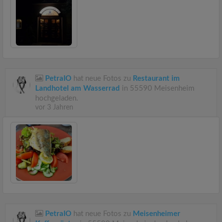
PetraIO
hat neue Fotos zu
Restaurant im
Landhotel am Wasserrad
in 55590 Meisenheim
hochgeladen.
vor 3 Jahren
PetraIO
hat neue Fotos zu
Meisenheimer