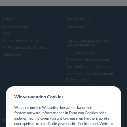
ÜBER
GASTROGUIDE
Kontaktanfrage
Deutschland
AGB
Datenschutzerklärung
FÜR RESTAURANTS UND
GASTRONOMEN
APP- & Benutzerdaten löschen
Für Gastronomen
Impressum
Tisch Reservierungsystem
Gutscheinsystem für Restaurants
Event- und Ticketsystem mit
Ticketverkauf
Bestellsystem Lieferung und
TakeAway
Wir verwenden Cookies
Webseiten für Restaurant
Eigene App für Restaurant
Wenn Sie unsere Webseiten besuchen, kann Ihre
Systemsoftware Informationen in Form von Cookies oder
anderen Technologien von uns und unseren Partnern abrufen
FOLGE UNS
oder speichern, um z.B. die gewünschte Funktion der Website