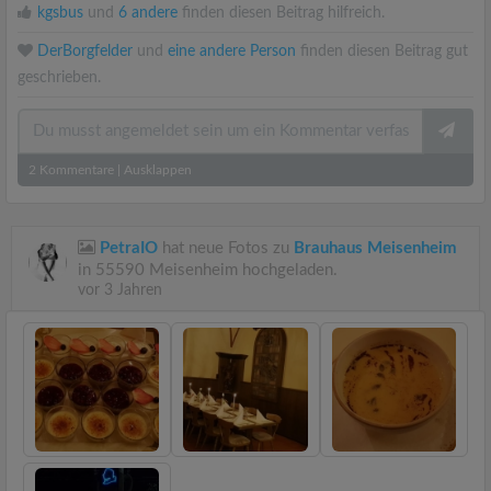
kgsbus
und
6 andere
finden diesen Beitrag hilfreich.
DerBorgfelder
und
eine andere Person
finden diesen Beitrag gut
geschrieben.
2
Kommentare
|
Ausklappen
PetraIO
hat neue Fotos zu
Brauhaus Meisenheim
in 55590 Meisenheim hochgeladen.
vor 3 Jahren