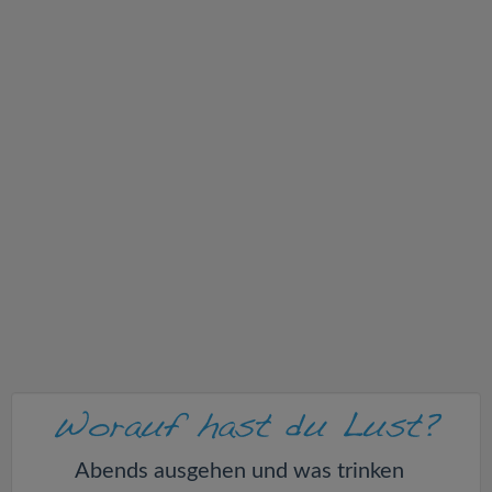
v
i
g
a
t
i
o
n
Abends ausgehen und was trinken