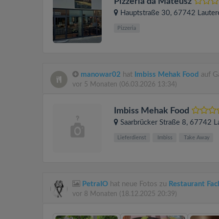
Pizzeria da Mateusz
Hauptstraße 30
, 67742
Lauter
Pizzeria
manowar02
hat
Imbiss Mehak Food
auf G
vor 5 Monaten
(06.03.2026 13:34)
Imbiss Mehak Food
Saarbrücker Straße 8
, 67742
L
Lieferdienst
Imbiss
Take Away
PetraIO
hat neue Fotos zu
Restaurant Fa
vor 8 Monaten
(18.12.2025 20:39)