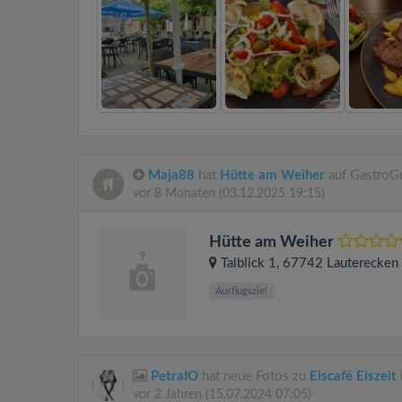
Maja88
hat
Hütte am Weiher
auf GastroGu
vor 8 Monaten
(03.12.2025 19:15)
Hütte am Weiher
Talblick 1
, 67742
Lauterecken
Ausflugsziel
PetraIO
hat neue Fotos zu
Eiscafé Eiszeit
vor 2 Jahren
(15.07.2024 07:05)