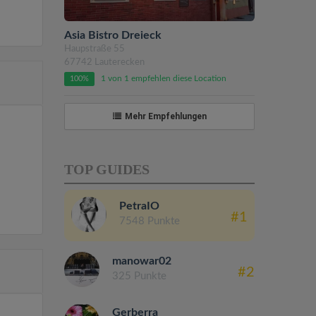
Asia Bistro Dreieck
Haupstraße 55
67742 Lauterecken
1 von 1 empfehlen diese Location
100%
Mehr Empfehlungen
TOP GUIDES
PetraIO
#1
7548 Punkte
manowar02
#2
325 Punkte
Gerberra