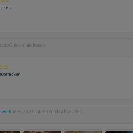
ecken
astroGuide eingetragen
auterecken
chwerk
in 67742 Lauterecken hochgeladen.