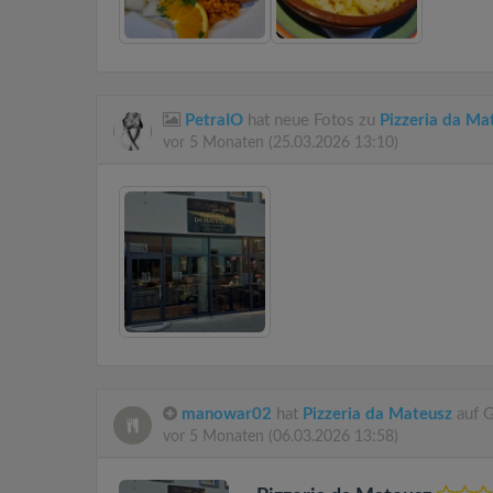
PetraIO
hat neue Fotos zu
Pizzeria da Ma
vor 5 Monaten
(25.03.2026 13:10)
manowar02
hat
Pizzeria da Mateusz
auf G
vor 5 Monaten
(06.03.2026 13:58)