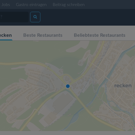
Jobs
Gastro eintragen
Beitrag schreiben
ecken
Beste Restaurants
Beliebteste Restaurants