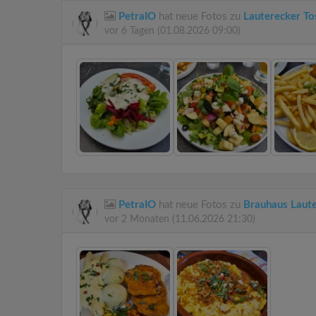
PetraIO
hat neue Fotos zu
Lauterecker T
vor 6 Tagen
(01.08.2026 09:00)
PetraIO
hat neue Fotos zu
Brauhaus Laut
vor 2 Monaten
(11.06.2026 21:30)