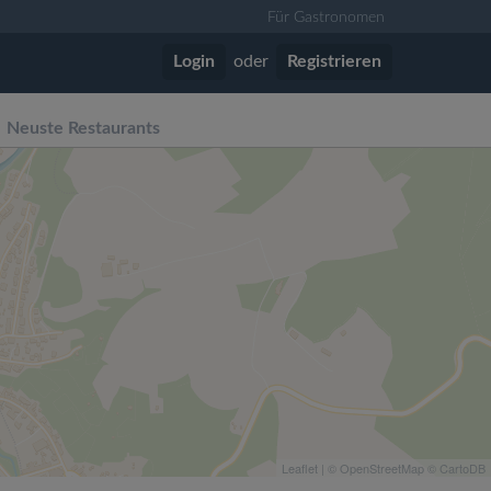
Für Gastronomen
Login
oder
Registrieren
Neuste Restaurants
Leaflet
| ©
OpenStreetMap
©
CartoDB