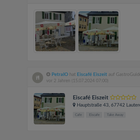
PetraIO
hat
Eiscafé Eiszeit
auf GastroGuid
vor 2 Jahren
(15.07.2024 07:00)
Eiscafé Eiszeit
Hauptstraße 43
, 67742
Lauter
Cafe
Eiscafe
Take Away