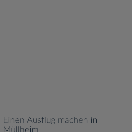
v
i
g
a
t
i
o
n
Einen Ausflug machen in
Müllheim