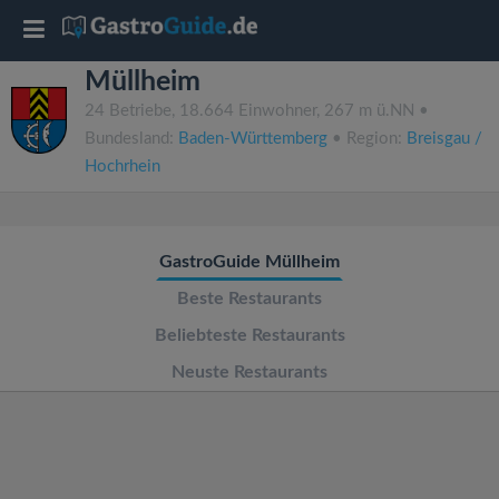
T
Müllheim
o
24 Betriebe, 18.664 Einwohner, 267 m ü.NN •
Bundesland:
Baden-Württemberg
• Region:
Breisgau /
g
Hochrhein
g
GastroGuide Müllheim
l
Beste Restaurants
e
Beliebteste Restaurants
Neuste Restaurants
n
a