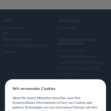
ÜBER
GASTROGUIDE
Kontaktanfrage
Deutschland
AGB
Datenschutzerklärung
FÜR RESTAURANTS UND
GASTRONOMEN
APP- & Benutzerdaten löschen
Für Gastronomen
Impressum
Tisch Reservierungsystem
Gutscheinsystem für Restaurants
Event- und Ticketsystem mit
Ticketverkauf
Bestellsystem Lieferung und
TakeAway
Wir verwenden Cookies
Webseiten für Restaurant
Eigene App für Restaurant
Wenn Sie unsere Webseiten besuchen, kann Ihre
Systemsoftware Informationen in Form von Cookies oder
anderen Technologien von uns und unseren Partnern abrufen
FOLGE UNS