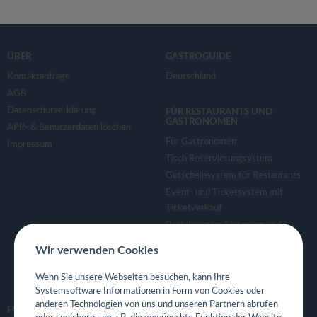
ÜBER
GASTROGUIDE
Kontaktanfrage
Deutschland
AGB
Datenschutzerklärung
FÜR RESTAURANTS UND
GASTRONOMEN
APP- & Benutzerdaten löschen
Für Gastronomen
Impressum
Tisch Reservierungsystem
Gutscheinsystem für Restaurants
Event- und Ticketsystem mit
Ticketverkauf
Bestellsystem Lieferung und
TakeAway
Wir verwenden Cookies
Webseiten für Restaurant
Eigene App für Restaurant
Wenn Sie unsere Webseiten besuchen, kann Ihre
Systemsoftware Informationen in Form von Cookies oder
anderen Technologien von uns und unseren Partnern abrufen
FOLGE UNS