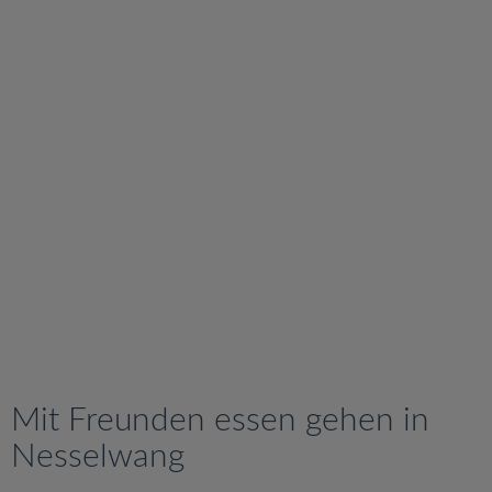
v
i
g
a
t
i
o
n
Mit Freunden essen gehen in
Nesselwang