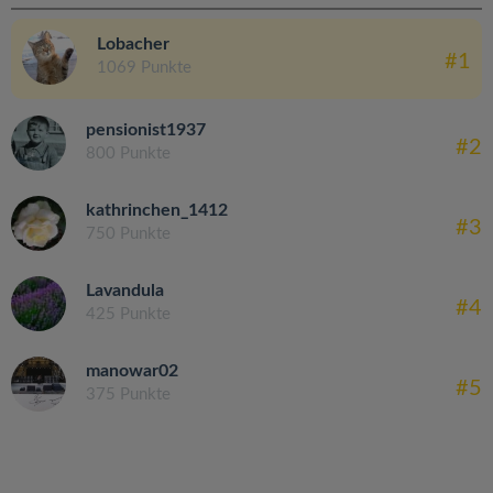
Lobacher
#1
1069 Punkte
pensionist1937
#2
800 Punkte
kathrinchen_1412
#3
750 Punkte
Lavandula
#4
425 Punkte
manowar02
#5
375 Punkte