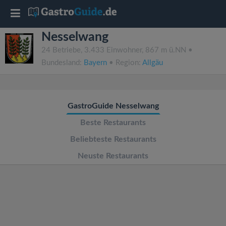
T
Nesselwang
o
24 Betriebe, 3.433 Einwohner, 867 m ü.NN •
Bundesland:
Bayern
• Region:
Allgäu
g
g
GastroGuide Nesselwang
l
Beste Restaurants
Beliebteste Restaurants
e
Neuste Restaurants
n
a