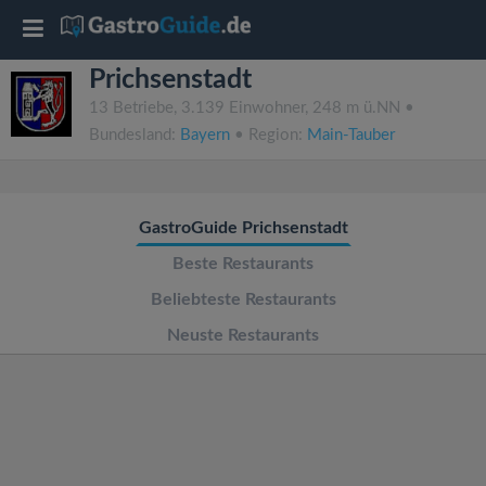
T
Prichsenstadt
o
13 Betriebe, 3.139 Einwohner, 248 m ü.NN •
Bundesland:
Bayern
• Region:
Main-Tauber
g
g
GastroGuide Prichsenstadt
l
Beste Restaurants
Beliebteste Restaurants
e
Neuste Restaurants
n
a