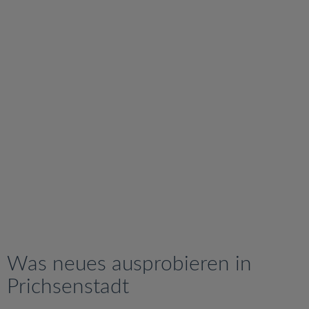
v
i
g
a
t
i
o
n
Was neues ausprobieren in
Prichsenstadt