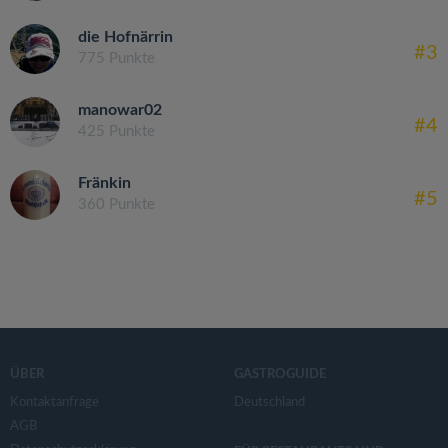
die Hofnärrin
#3
775 Punkte
manowar02
#4
425 Punkte
Fränkin
#5
360 Punkte
ÜBER
GASTROGUIDE
Kontaktanfrage
Deutschland
AGB