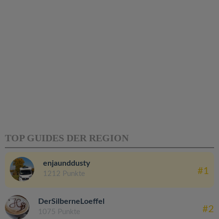
TOP GUIDES DER REGION
enjaunddusty
#1
1212 Punkte
DerSilberneLoeffel
#2
1075 Punkte