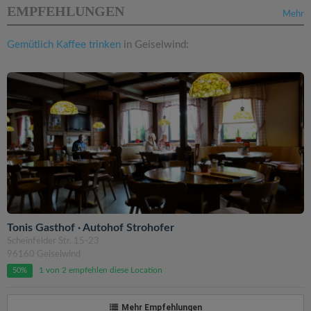
EMPFEHLUNGEN
Mehr
Gemütlich Kaffee trinken
in Geiselwind:
Tonis Gasthof · Autohof Strohofer
Scheinfelder Str. 15-23
96160 Geiselwind
1 von 2 empfehlen diese Location
50%
Mehr Empfehlungen