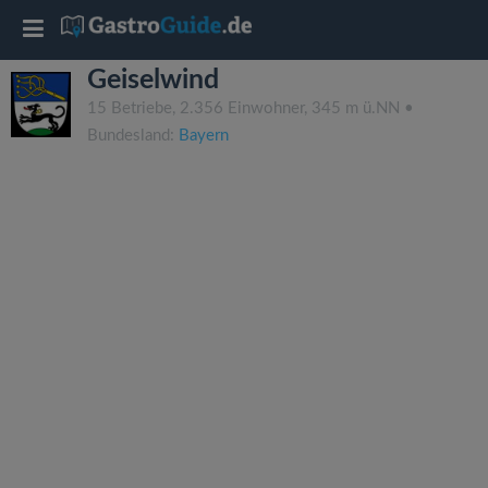
T
Geiselwind
o
15 Betriebe, 2.356 Einwohner, 345 m ü.NN •
Bundesland:
Bayern
g
g
l
e
n
a