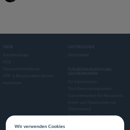
ÜBER
GASTROGUIDE
Kontaktanfrage
Deutschland
AGB
Datenschutzerklärung
FÜR RESTAURANTS UND
GASTRONOMEN
APP- & Benutzerdaten löschen
Für Gastronomen
Impressum
Tisch Reservierungsystem
Gutscheinsystem für Restaurants
Event- und Ticketsystem mit
Ticketverkauf
Bestellsystem Lieferung und
TakeAway
Wir verwenden Cookies
Webseiten für Restaurant