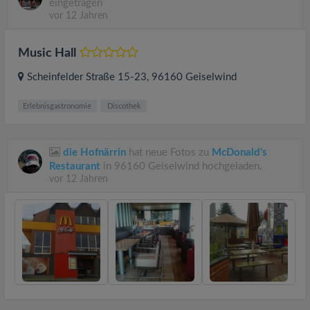
eingetragen
vor 12 Jahren
Music Hall
Scheinfelder Straße 15-23
, 96160
Geiselwind
Erlebnisgastronomie
Discothek
die Hofnärrin
hat neue Fotos zu
McDonald's
Restaurant
in 96160 Geiselwind hochgeladen.
vor 12 Jahren