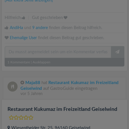
[Auf extra Seite anzeigen]
Hilfreich
|
Gut geschrieben
AndiHa
und
9 andere
finden diesen Beitrag hilfreich.
Ehemalige User
findet diesen Beitrag gut geschrieben.
1
Kommentare
|
Ausklappen
Maja88
hat
Restaurant Kukumaz im Freizeitland
Geiselwind
auf GastroGuide eingetragen
vor 5 Jahren
Restaurant Kukumaz im Freizeitland Geiselwind
Wiesentheider Str. 25
, 96160
Geiselwind