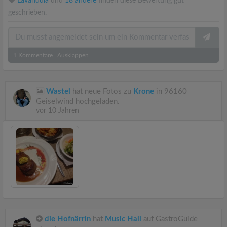
Lavandula
und
18 andere
finden diese Bewertung gut
geschrieben.
1
Kommentare
|
Ausklappen
Wastel
hat neue Fotos zu
Krone
in 96160
Geiselwind hochgeladen.
vor 10 Jahren
die Hofnärrin
hat
Music Hall
auf GastroGuide