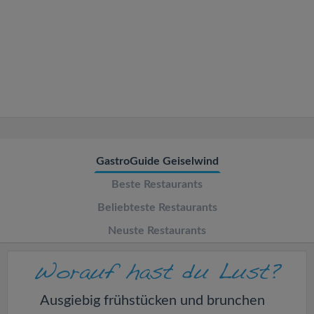
v
i
g
a
t
GastroGuide Geiselwind
Beste Restaurants
i
Beliebteste Restaurants
o
Neuste Restaurants
n
Ausgiebig frühstücken und brunchen