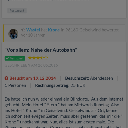
Restaurant
Wastel
hat
Krone
in 96160 Geiselwind bewertet.
vor 10 Jahren
"Vor allem: Nahe der Autobahn"
Verifiziert
GESCHRIEBEN AM 26.05.2016
Besucht am 19.12.2014
Besuchszeit:
Abendessen
1
Personen
Rechnungsbetrag:
25 EUR
Da hatte ich nun wieder einmal ein Blinddate. Aus dem Internet
gebucht. Mein Hotel " Stern " hat am Mittwoch Ruhetag. Also
ins Hotel " Krone " in Geiselwind. Geiselwind als Ort, kenne
ich schon seit ewigen Zeiten, muss aber gestehen, das mir die "
Krone " unbekannt war. Nun, alles ist zum ersten male. Die
Zimmer waren sehr gut. Gross genug, sauber allemal, ruhig, hell