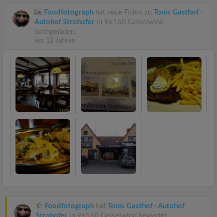
Foodfotograph
hat neue Fotos zu
Tonis Gasthof ·
Autohof Strohofer
in 96160 Geiselwind
hochgeladen.
vor 12 Jahren
Foodfotograph
hat
Tonis Gasthof · Autohof
Strohofer
in 96160 Geiselwind bewertet.