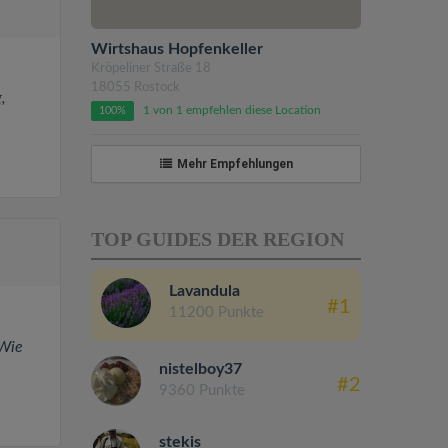
Wirtshaus Hopfenkeller
Kröpeliner Straße 18
18055 Rostock
,
1 von 1 empfehlen diese Location
100%
Mehr Empfehlungen
TOP GUIDES DER REGION
Lavandula
#1
11200 Punkte
 Wie
nistelboy37
#2
9360 Punkte
stekis