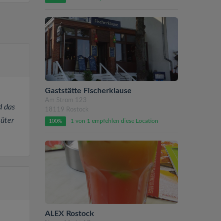
Gaststätte Fischerklause
Am Strom 123
d das
18119 Rostock
üter
1 von 1 empfehlen diese Location
100%
ALEX Rostock