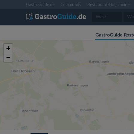
GastroGuide.de
Community
Restaurant-Gutscheine
GastroGuide Rost
+
−