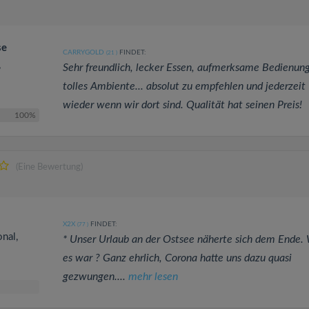
se
CARRYGOLD
FINDET:
(21
)
,
Sehr freundlich, lecker Essen, aufmerksame Bedienung
tolles Ambiente... absolut zu empfehlen und jederzeit
wieder wenn wir dort sind. Qualität hat seinen Preis!
100%
(Eine Bewertung)
X2X
FINDET:
(77
)
onal,
* Unser Urlaub an der Ostsee näherte sich dem Ende.
es war ? Ganz ehrlich, Corona hatte uns dazu quasi
gezwungen....
mehr lesen