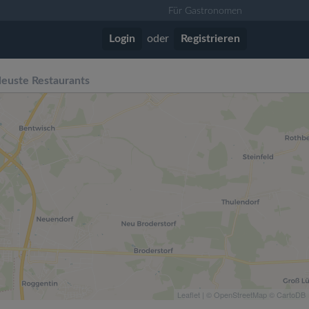
Für Gastronomen
Login
oder
Registrieren
euste Restaurants
Leaflet
| ©
OpenStreetMap
©
CartoDB