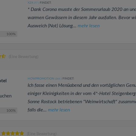
X2X
FINDET:
(77
)
* Dank Corona musste der Sommerurlaub 2020 an und
warmen Gewässern in diesem Jahr ausfallen. Bevor wi
Ausweich (Not) Lösung...
mehr lesen
100%
(Eine Bewertung)
HOWPROMOTION
FINDET:
(366
)
otel
Ich fasse einen Menüabend und den vortäglichen Genu
einiger Kleinigkeiten in der vom 4*-Hotel Steigenberg
kuchen
Sonne Rostock betriebenen "Weinwirtschaft" zusamm
falls die...
mehr lesen
100%
(Eine Bewertung)