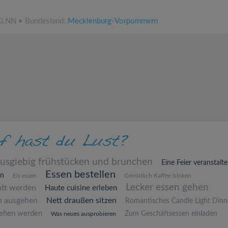
 ü.NN • Bundesland:
Mecklenburg-Vorpommern
usgiebig frühstücken und brunchen
Eine Feier veranstalt
Essen bestellen
en
Eis essen
Gemütlich Kaffee trinken
Lecker essen gehen
att werden
Haute cuisine erleben
n ausgehen
Nett draußen sitzen
Romantisches Candle Light Dinn
ehen werden
Zum Geschäftsessen einladen
Was neues ausprobieren