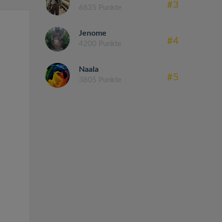
#3
6835 Punkte
Jenome
#4
4200 Punkte
Naala
#5
3805 Punkte