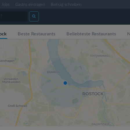
Jobs
Gastro eintragen
Beitrag schreiben
ock
Beste Restaurants
Beliebteste Restaurants
N