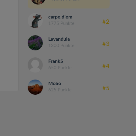
carpe.diem
#2
1775 Punkte
Lavandula
#3
1300 Punkte
FrankS
#4
650 Punkte
MoSo
#5
625 Punkte