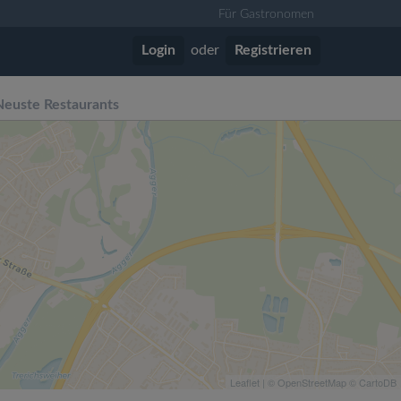
Für Gastronomen
Login
oder
Registrieren
Neuste Restaurants
Leaflet
| ©
OpenStreetMap
©
CartoDB