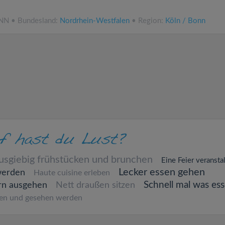
.NN • Bundesland:
Nordrhein-Westfalen
• Region:
Köln / Bonn
usgiebig frühstücken und brunchen
Eine Feier veransta
Lecker essen gehen
werden
Haute cuisine erleben
Schnell mal was es
rn ausgehen
Nett draußen sitzen
en und gesehen werden