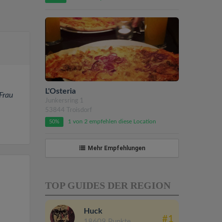
L'Osteria
Frau
Junkersring 1
53844 Troisdorf
1 von 2 empfehlen diese Location
50%
Mehr Empfehlungen
TOP GUIDES DER REGION
Huck
#1
18609 Punkte