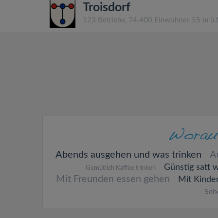
Troisdorf
123 Betriebe, 74.400 Einwohner, 55 m ü
Abends ausgehen und was trinken
A
Günstig satt 
Gemütlich Kaffee trinken
Mit Freunden essen gehen
Mit Kinde
Seh