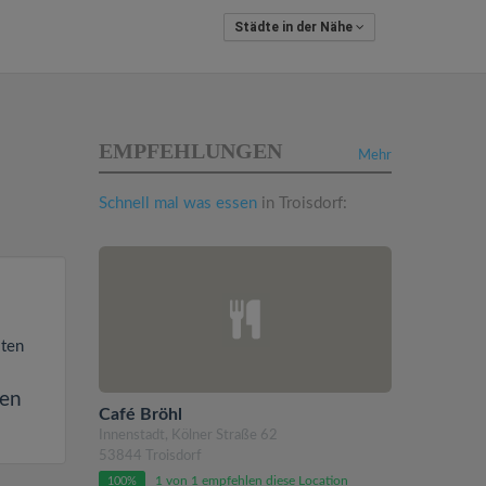
Städte in der Nähe
EMPFEHLUNGEN
Mehr
Schnell mal was essen
in Troisdorf:
lten
sen
Café Bröhl
Innenstadt, Kölner Straße 62
53844 Troisdorf
1 von 1 empfehlen diese Location
100%