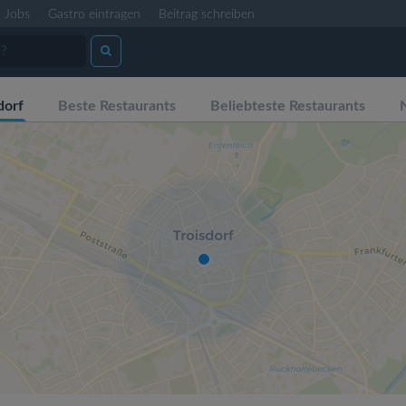
Jobs
Gastro eintragen
Beitrag schreiben
dorf
Beste Restaurants
Beliebteste Restaurants