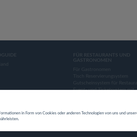
OGUIDE
FÜR RESTAURANTS UND
GASTRONOMEN
land
Für Gastronomen
Tisch Reservierungsystem
Gutscheinsystem für Restaur
Event- und Ticketsystem mit
Ticketverkauf
Bestellsystem Lieferung und
TakeAway
ormationen in Form von Cookies oder anderen Technologien von uns und unser
Webseiten für Restaurant
ährleisten.
Eigene App für Restaurant