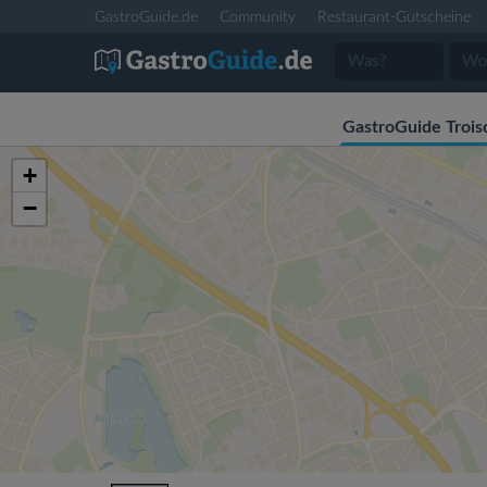
GastroGuide.de
Community
Restaurant-Gutscheine
GastroGuide Trois
+
−