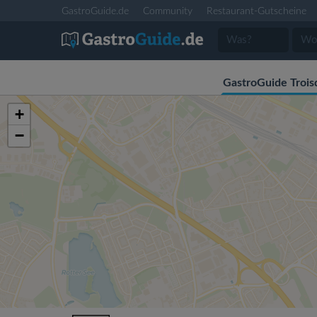
GastroGuide.de
Community
Restaurant-Gutscheine
GastroGuide Trois
+
−