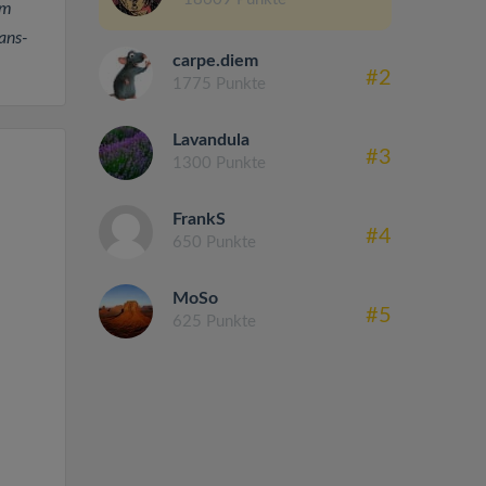
em
ans-
carpe.diem
#2
1775 Punkte
Lavandula
#3
1300 Punkte
FrankS
#4
650 Punkte
MoSo
#5
625 Punkte