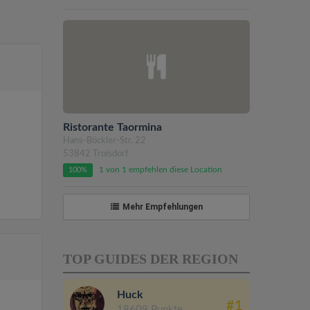
Ristorante Taormina
Hans-Böckler-Str. 22
53842 Troisdorf
1 von 1 empfehlen diese Location
100%
Mehr Empfehlungen
TOP GUIDES DER REGION
Huck
#1
18609 Punkte