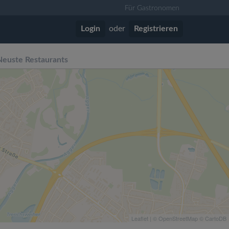
Für Gastronomen
Login
oder
Registrieren
Neuste Restaurants
Leaflet
| ©
OpenStreetMap
©
CartoDB