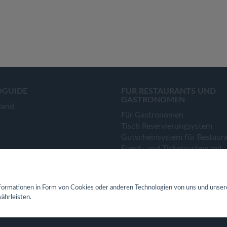
OGUIDE
FÜR RESTAURANTS UND
GASTRONOMEN
land
Für Gastronomen
Tisch Reservierungsystem
Gutscheinsystem für Restaur
Event- und Ticketsystem mit
Ticketverkauf
Bestellsystem Lieferung und
TakeAway
ormationen in Form von Cookies oder anderen Technologien von uns und unser
Webseiten für Restaurant
ährleisten.
Eigene App für Restaurant