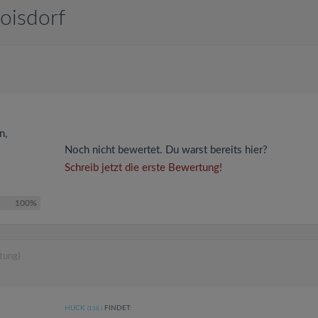
roisdorf
n,
Noch nicht bewertet. Du warst bereits hier?
Schreib jetzt die erste Bewertung!
100%
tung)
HUCK
FINDET:
(158
)