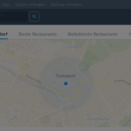
Jobs
Gastro eintragen
Beitrag schreiben
dorf
Beste Restaurants
Beliebteste Restaurants