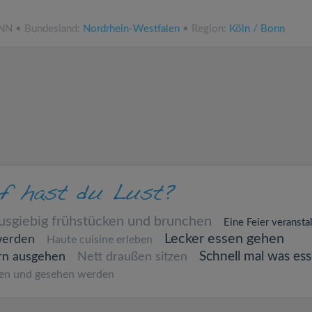
.NN • Bundesland:
Nordrhein-Westfalen
• Region:
Köln / Bonn
usgiebig frühstücken und brunchen
Eine Feier veransta
Lecker essen gehen
werden
Haute cuisine erleben
Schnell mal was es
rn ausgehen
Nett draußen sitzen
en und gesehen werden