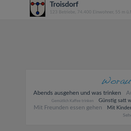
Troisdorf
123 Betriebe, 74.400 Einwohner, 55 m ü
Abends ausgehen und was trinken
A
Günstig satt 
Gemütlich Kaffee trinken
Mit Freunden essen gehen
Mit Kinde
Seh