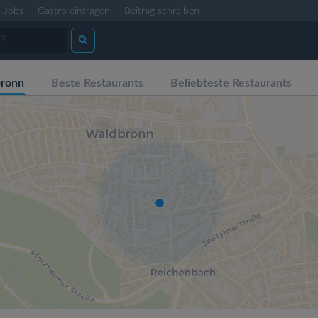
Jobs
Gastro eintragen
Beitrag schreiben
bronn
Beste Restaurants
Beliebteste Restaurants