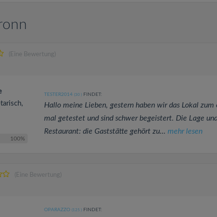
bronn
(Eine Bewertung)
e
TESTER2014
FINDET:
(30
)
tarisch,
Hallo meine Lieben, gestern haben wir das Lokal zum 
mal getestet und sind schwer begeistert. Die Lage un
Restaurant: die Gaststätte gehört zu...
mehr lesen
100%
(Eine Bewertung)
OPARAZZO
FINDET:
(125
)