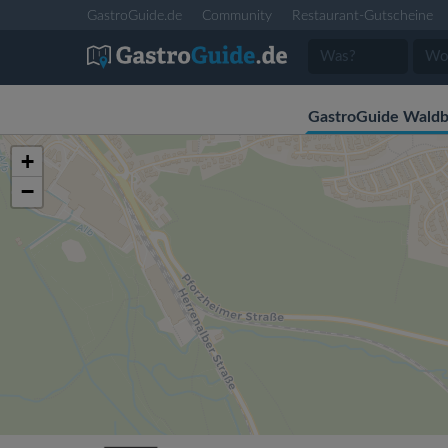
GastroGuide.de
Community
Restaurant-Gutscheine
GastroGuide Wald
+
−