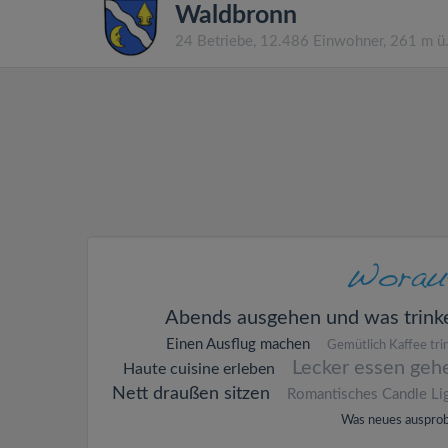
Waldbronn
24 Betriebe, 12.486 Einwohner, 261 m 
Abends ausgehen und was trink
Einen Ausflug machen
Gemütlich Kaffee tri
Lecker essen geh
Haute cuisine erleben
Nett draußen sitzen
Romantisches Candle Li
Was neues ausprob