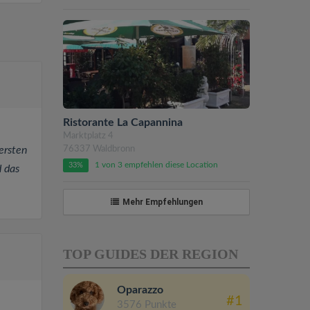
Ristorante La Capannina
Marktplatz 4
ersten
76337 Waldbronn
1 von 3 empfehlen diese Location
33%
d das
Mehr Empfehlungen
TOP GUIDES DER REGION
Oparazzo
#1
3576 Punkte