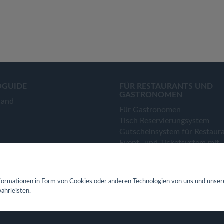
OGUIDE
FÜR RESTAURANTS UND
GASTRONOMEN
land
Für Gastronomen
Tisch Reservierungsystem
Gutscheinsystem für Restaur
Event- und Ticketsystem mit
Ticketverkauf
Bestellsystem Lieferung und
TakeAway
ormationen in Form von Cookies oder anderen Technologien von uns und unser
Webseiten für Restaurant
ährleisten.
Eigene App für Restaurant