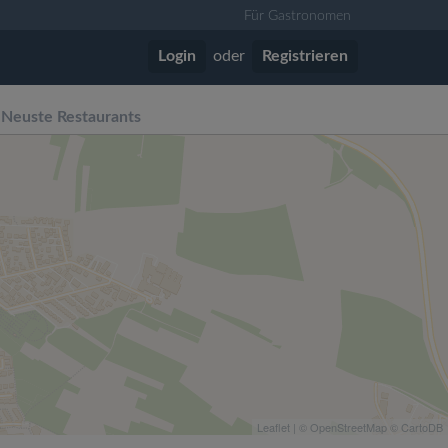
Für Gastronomen
Login
oder
Registrieren
Neuste Restaurants
Leaflet
| ©
OpenStreetMap
©
CartoDB