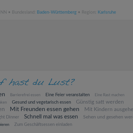
ü.NN • Bundesland:
Baden-Württemberg
• Region:
Karlsruhe
en
Eine Feier veranstalten
Barrierefrei essen
Eine Rast machen
Günstig satt werden
Gesund und vegetarisch essen
nken
en
Mit Freunden essen gehen
Mit Kindern ausgeh
Schnell mal was essen
Sehen und gesehen wer
ght Dinner
Zum Geschäftsessen einladen
ieren