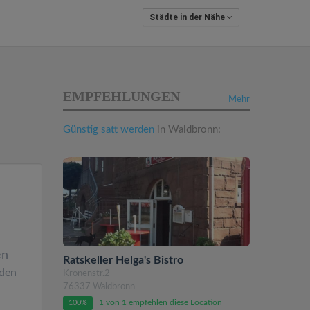
Städte in der Nähe
EMPFEHLUNGEN
Mehr
Günstig satt werden
in Waldbronn:
en
Ratskeller Helga's Bistro
den
Kronenstr.2
76337 Waldbronn
1 von 1 empfehlen diese Location
100%