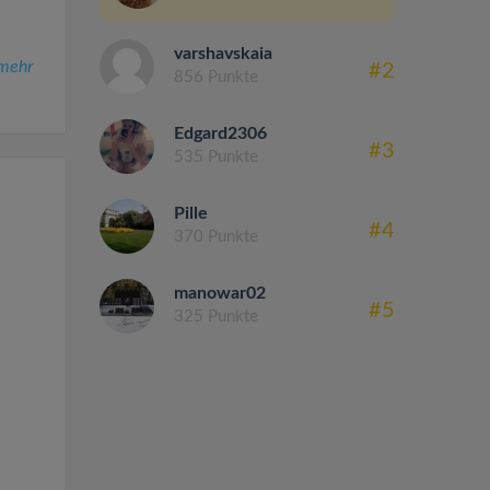
varshavskaia
mehr
#2
856 Punkte
Edgard2306
#3
535 Punkte
Pille
#4
370 Punkte
manowar02
#5
325 Punkte