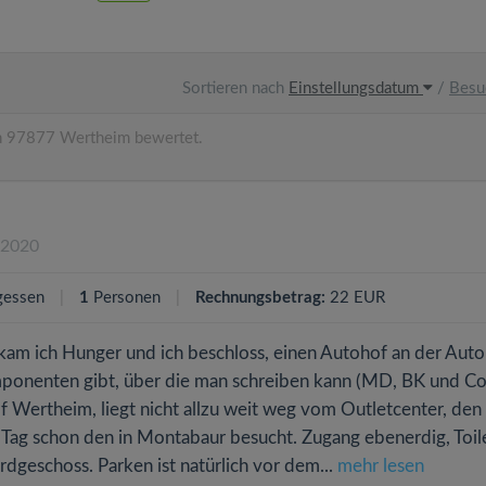
Sortieren nach
Einstellungsdatum
/
Besu
n 97877 Wertheim bewertet.
.2020
gessen
1
Personen
Rechnungsbetrag:
22 EUR
am ich Hunger und ich beschloss, einen Autohof an der Aut
omponenten gibt, über die man schreiben kann (MD, BK und C
of Wertheim, liegt nicht allzu weit weg vom Outletcenter, den
en Tag schon den in Montabaur besucht. Zugang ebenerdig, Toil
rdgeschoss. Parken ist natürlich vor dem...
mehr lesen