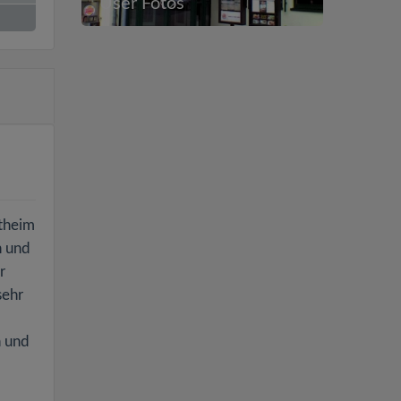
User Fotos
theim
n und
r
sehr
h und