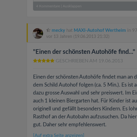
4
Kommentare
|
Ausklappen
mecky
hat
MAXI-Autohof Wertheim
in 9
vor 13 Jahren
(19.06.2013 21:32)
"Einen der schönsten Autohöfe find..."
GESCHRIEBEN AM 19.06.2013
Einen der schönsten Autohöfe findet man an 
dem Schild Autohof folgen (ca. 5 Min.). Es ist
dazu grosse Auswahl und sehr preiswert. Im Ei
auch 1 kleinen Biergarten hat. Für Kinder ist a
originell und gefällt besonders Kindern. Es loh
Rasthof an der Autobahn aufzusuchen. Da hier a
gut. Daher sehr empfehlenswert.
[Auf extra Seite anzeigen]