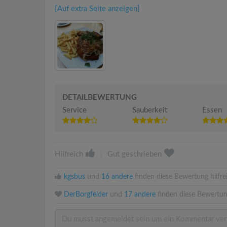
[Auf extra Seite anzeigen]
DETAILBEWERTUNG
Service
Sauberkeit
Essen
Hilfreich
|
Gut geschrieben
kgsbus
und
16 andere
finden diese Bewertung hilfre
DerBorgfelder
und
17 andere
finden diese Bewertun