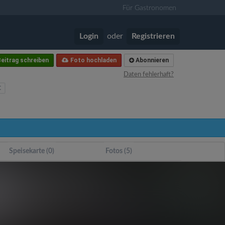
Für Gastronomen
Login
oder
Registrieren
eitrag schreiben
Foto hochladen
Abonnieren
Daten fehlerhaft?
t
Speisekarte (0)
Fotos (5)