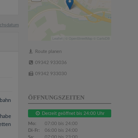
chsdatum
Leaflet
| ©
OpenStreetMap
©
CartoDB
Route planen
09342 933036
09342 933030
ÖFFNUNGSZEITEN
obahn
o
Derzeit geöffnet bis 24:00 Uhr
 habe
Mo:
07:00 bis 24:00
etten
Di-Fr:
06:00 bis 24:00
Sa:
07:00 bis 23:00