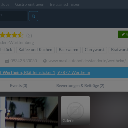
Jobs
Gastro eintragen
Beitrag schreiben
B
(2)
aden-Württemberg
ühstück
Kaffee und Kuchen
Backwaren
Currywurst
Bratwurs
09342 933030
www.maxi-autohof.de/standorte/wertheim/
f Wertheim
, Blättleinsäcker 1, 97877 Wertheim
Events (0)
Bewertungen & Beiträge (2)
Galerie