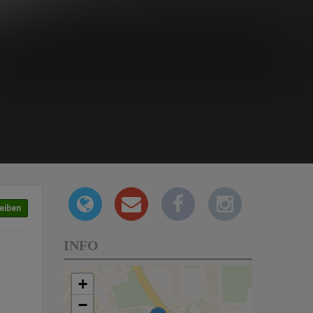
eiben
INFO
+
−