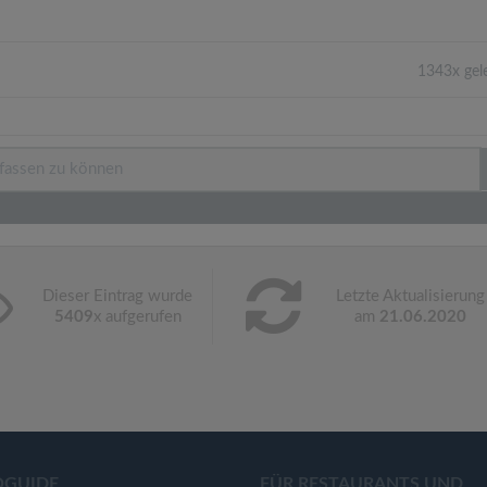
1343x gel
Dieser Eintrag wurde
Letzte Aktualisierung
5409
x aufgerufen
am
21.06.2020
OGUIDE
FÜR RESTAURANTS UND