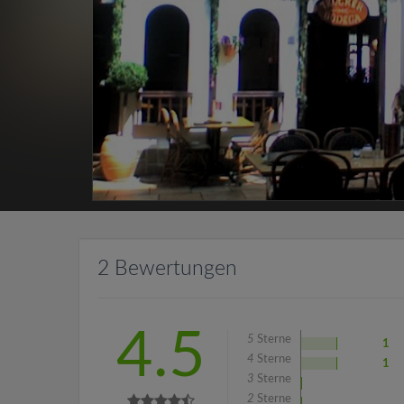
2 Bewertungen
4.5
5
Sterne
1
4
Sterne
1
3
Sterne
2
Sterne