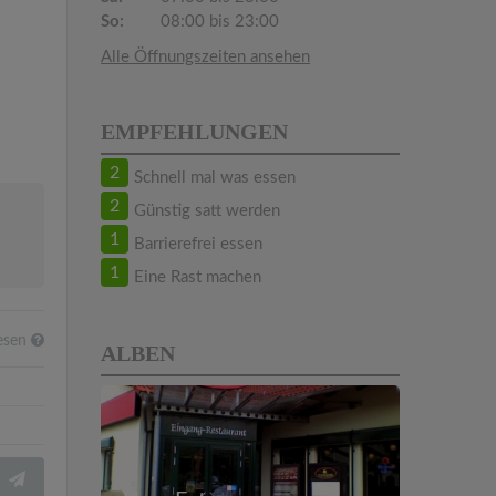
So:
08:00 bis 23:00
Alle Öffnungszeiten ansehen
EMPFEHLUNGEN
2
Schnell mal was essen
2
Günstig satt werden
1
Barrierefrei essen
1
Eine Rast machen
esen
ALBEN