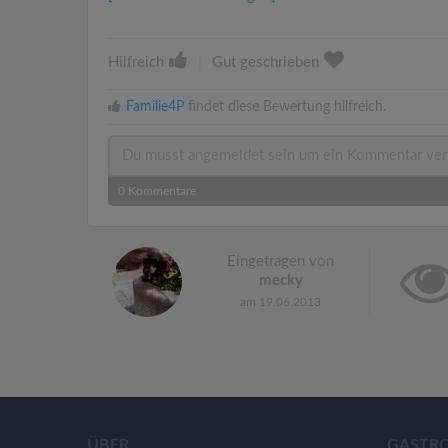
Hilfreich
|
Gut geschrieben
Familie4P
findet diese Bewertung hilfreich.
0
Kommentare
Eingetragen von
mecky
am 19.06.2013
ÜBER
GASTR