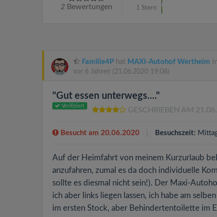
2
Bewertungen
1
Stern
Familie4P
hat
MAXI-Autohof Wertheim
i
vor 6 Jahren
(21.06.2020 19:08)
"Gut essen unterwegs...."
Verifiziert
GESCHRIEBEN AM 21.06
Besucht am 20.06.2020
Besuchszeit:
Mitta
Auf der Heimfahrt von meinem Kurzurlaub bek
anzufahren, zumal es da doch individuelle K
sollte es diesmal nicht sein!). Der Maxi-Autoh
ich aber links liegen lassen, ich habe am selb
im ersten Stock, aber Behindertentoilette im E