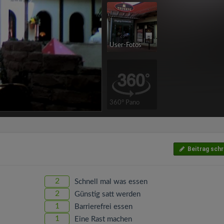
User-Fotos
360° Pano
Beitrag schr
2
Schnell mal was essen
2
Günstig satt werden
1
Barrierefrei essen
1
Eine Rast machen