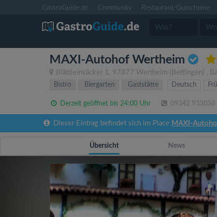
GastroGuide.de
Community
Restaurant-Gutscheine
MAXI-Autohof Wertheim
Blättleinsäcker 1
,
97877
Wertheim
(Bettingen)
,
B
Bistro
Biergarten
Gaststätte
Deutsch
Fr
Derzeit geöffnet bis 24:00 Uhr
09342 933036
Dieser Eintrag befindet sich im Place
MAXI-Autoho
Übersicht
News