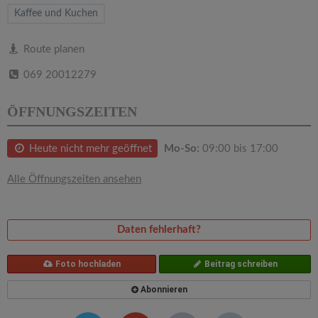
v
Kaffee und Kuchen
i
Route planen
069 20012279
g
ÖFFNUNGSZEITEN
a
Heute nicht mehr geöffnet
Mo-So:
09:00 bis 17:00
t
Alle Öffnungszeiten ansehen
i
o
Daten fehlerhaft?
n
Foto hochladen
Beitrag schreiben
Abonnieren