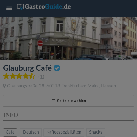
T
o
g
g
Glauburg Café
l
(1)
Glauburgstraße 28
,
60318
Frankfurt am Main
,
Hessen
e
Seite auswählen
n
INFO
a
Cafe
Deutsch
Kaffeespezialitäten
Snacks