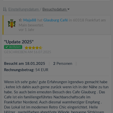
Einstellungsdatum
/
Besuchsdatum
Maja88
hat
Glauburg Café
in 60318 Frankfurt am
Main bewertet.
vor 1 Jahr
"Update 2025"
Verifiziert
GESCHRIEBEN AM 16.07.2025
Besucht am 18.01.2025
2
Personen
Rechnungsbetrag:
54 EUR
Wenn ich sehr gute/ gute Erfahrungen irgendwo gemacht habe
, kehre ich dahin auch gerne zurück wenn ich in der Nähe zu tun
habe. So auch beim erneuten Besuch des Cafe Glauburg . Das
Cafe ist ein familiengeführtes Nachbarschaftscafe im
Frankfurter Nordend. Auch diesmal warmherziger Empfang .
Das Lokal ist im modernen Retro Chic eingerichtet. Helle
Hölzer , pastellfarben abgetönte Wände, bequeme Sitzkissen,