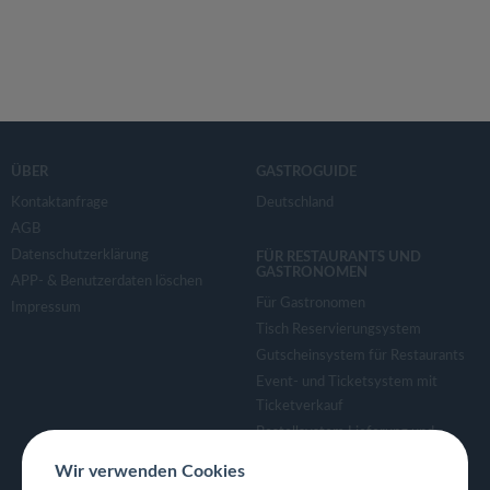
ÜBER
GASTROGUIDE
Kontaktanfrage
Deutschland
AGB
Datenschutzerklärung
FÜR RESTAURANTS UND
GASTRONOMEN
APP- & Benutzerdaten löschen
Für Gastronomen
Impressum
Tisch Reservierungsystem
Gutscheinsystem für Restaurants
Event- und Ticketsystem mit
Ticketverkauf
Bestellsystem Lieferung und
TakeAway
Wir verwenden Cookies
Webseiten für Restaurant