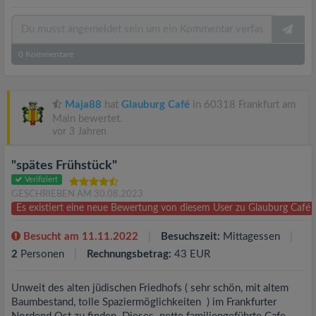
0
Kommentare
Maja88
hat
Glauburg Café
in 60318 Frankfurt am
Main bewertet.
vor 3 Jahren
"spätes Frühstück"
Verifiziert
GESCHRIEBEN AM 30.08.2023
Es existiert eine neue Bewertung von diesem User zu Glauburg Café
Besucht am 11.11.2022
Besuchszeit:
Mittagessen
2
Personen
Rechnungsbetrag:
43 EUR
Unweit des alten jüdischen Friedhofs ( sehr schön, mit altem
Baumbestand, tolle Spaziermöglichkeiten ) im Frankfurter