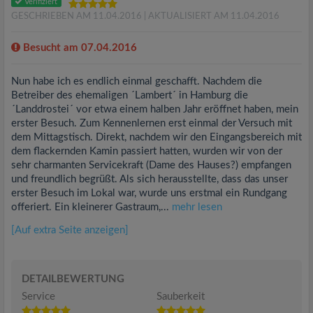
Verifiziert
GESCHRIEBEN AM 11.04.2016
| AKTUALISIERT AM 11.04.2016
Besucht am 07.04.2016
Nun habe ich es endlich einmal geschafft. Nachdem die
Betreiber des ehemaligen ´Lambert´ in Hamburg die
´Landdrostei´ vor etwa einem halben Jahr eröffnet haben, mein
erster Besuch. Zum Kennenlernen erst einmal der Versuch mit
dem Mittagstisch. Direkt, nachdem wir den Eingangsbereich mit
dem flackernden Kamin passiert hatten, wurden wir von der
sehr charmanten Servicekraft (Dame des Hauses?) empfangen
und freundlich begrüßt. Als sich herausstellte, dass das unser
erster Besuch im Lokal war, wurde uns erstmal ein Rundgang
offeriert. Ein kleinerer Gastraum,...
mehr lesen
[Auf extra Seite anzeigen]
DETAILBEWERTUNG
Service
Sauberkeit