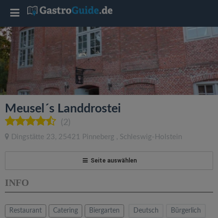
T
o
g
g
Meusel´s Landdrostei
l
(2)
Dingstätte 23
,
25421
Pinneberg
,
Schleswig-Holstein
e
Seite auswählen
n
INFO
a
Restaurant
Catering
Biergarten
Deutsch
Bürgerlich