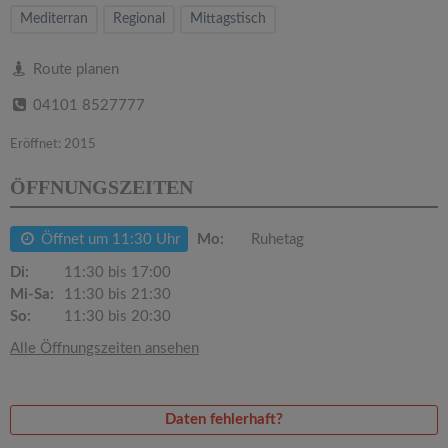
v
Mediterran
Regional
Mittagstisch
i
Route planen
04101 8527777
g
Eröffnet: 2015
a
ÖFFNUNGSZEITEN
t
Öffnet um 11:30 Uhr
Mo:
Ruhetag
i
Di:
11:30 bis 17:00
Mi-Sa:
11:30 bis 21:30
So:
11:30 bis 20:30
o
Alle Öffnungszeiten ansehen
n
Daten fehlerhaft?