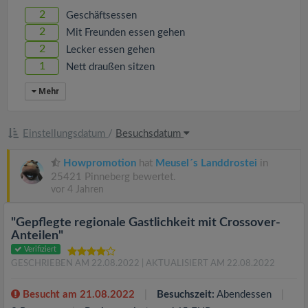
2
Geschäftsessen
2
Mit Freunden essen gehen
2
Lecker essen gehen
1
Nett draußen sitzen
Mehr
Einstellungsdatum
/
Besuchsdatum
Howpromotion
hat
Meusel´s Landdrostei
in
25421 Pinneberg bewertet.
vor 4 Jahren
"Gepflegte regionale Gastlichkeit mit Crossover-
Anteilen"
Verifiziert
GESCHRIEBEN AM 22.08.2022
| AKTUALISIERT AM 22.08.2022
Besucht am 21.08.2022
Besuchszeit:
Abendessen