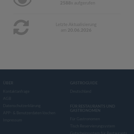
2588
x aufgerufen
Letzte Aktualisierung
am
20.06.2026
ÜBER
GASTROGUIDE
Kontaktanfrage
Deutschland
AGB
Datenschutzerklärung
FÜR RESTAURANTS UND
GASTRONOMEN
APP- & Benutzerdaten löschen
Für Gastronomen
Impressum
Tisch Reservierungsystem
Gutscheinsystem für Restaurants