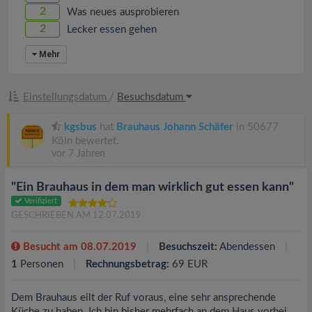
2
Was neues ausprobieren
2
Lecker essen gehen
Mehr
Einstellungsdatum
/
Besuchsdatum
kgsbus
hat
Brauhaus Johann Schäfer
in 50677
Köln bewertet.
vor 7 Jahren
"Ein Brauhaus in dem man wirklich gut essen kann"
Verifiziert
GESCHRIEBEN AM 12.07.2019
Besucht am 08.07.2019
Besuchszeit:
Abendessen
1
Personen
Rechnungsbetrag:
69 EUR
Dem Brauhaus eilt der Ruf voraus, eine sehr ansprechende
Küche zu haben. Ich bin bisher mehrfach an dem Haus vorbei