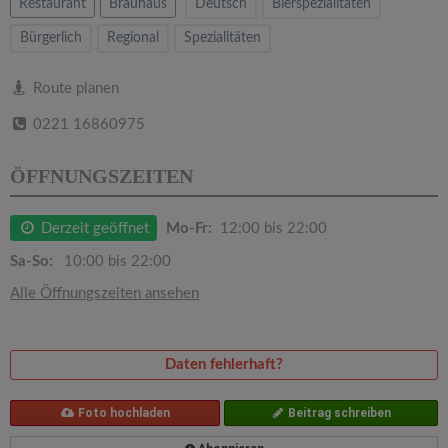
v
Restaurant
Brauhaus
Deutsch
Bierspezialitäten
Bürgerlich
Regional
Spezialitäten
i
Route planen
g
0221 16860975
a
ÖFFNUNGSZEITEN
t
Derzeit geöffnet
Mo-Fr:
12:00 bis 22:00
Sa-So:
10:00 bis 22:00
i
Alle Öffnungszeiten ansehen
o
Daten fehlerhaft?
n
Foto hochladen
Beitrag schreiben