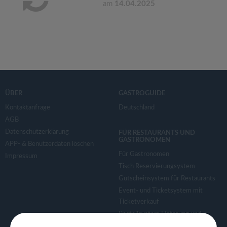
am
14.04.2025
ÜBER
GASTROGUIDE
Kontaktanfrage
Deutschland
AGB
Datenschutzerklärung
FÜR RESTAURANTS UND
GASTRONOMEN
APP- & Benutzerdaten löschen
Für Gastronomen
Impressum
Tisch Reservierungsystem
Gutscheinsystem für Restaurants
Event- und Ticketsystem mit
Ticketverkauf
Bestellsystem Lieferung und
TakeAway