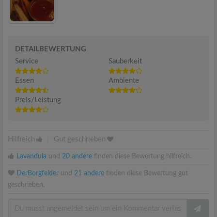
DETAILBEWERTUNG
Service
Sauberkeit
Essen
Ambiente
Preis/Leistung
Hilfreich
|
Gut geschrieben
Lavandula
und
20 andere
finden diese Bewertung hilfreich.
DerBorgfelder
und
21 andere
finden diese Bewertung gut
geschrieben.