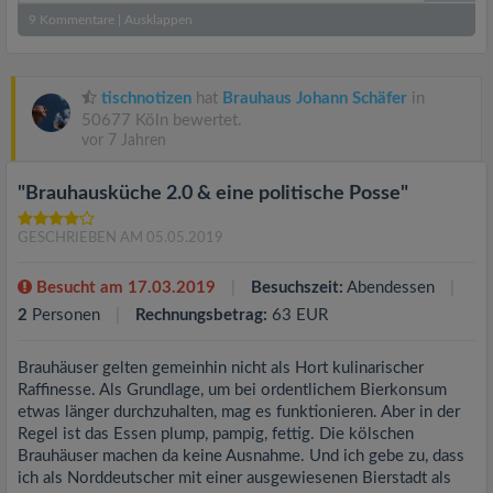
9
Kommentare
|
Ausklappen
tischnotizen
hat
Brauhaus Johann Schäfer
in
50677 Köln bewertet.
vor 7 Jahren
"Brauhausküche 2.0 & eine politische Posse"
GESCHRIEBEN AM 05.05.2019
Besucht am 17.03.2019
Besuchszeit:
Abendessen
2
Personen
Rechnungsbetrag:
63 EUR
Brauhäuser gelten gemeinhin nicht als Hort kulinarischer
Raffinesse. Als Grundlage, um bei ordentlichem Bierkonsum
etwas länger durchzuhalten, mag es funktionieren. Aber in der
Regel ist das Essen plump, pampig, fettig. Die kölschen
Brauhäuser machen da keine Ausnahme. Und ich gebe zu, dass
ich als Norddeutscher mit einer ausgewiesenen Bierstadt als