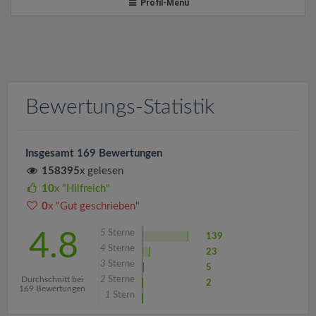
v
Profil-Menü
i
g
Bewertungs-Statistik
a
t
Insgesamt 169 Bewertungen
158395
x gelesen
i
10
x "Hilfreich"
0
x "Gut geschrieben"
o
5
Sterne
4.8
139
4
Sterne
23
n
3
Sterne
5
Durchschnitt bei
2
Sterne
2
169 Bewertungen
1
Stern