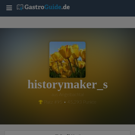
T
o
g
g
l
historymaker_s
e
aus Angelbachtal
Platz #95 • 45,293 Punkte
n
a