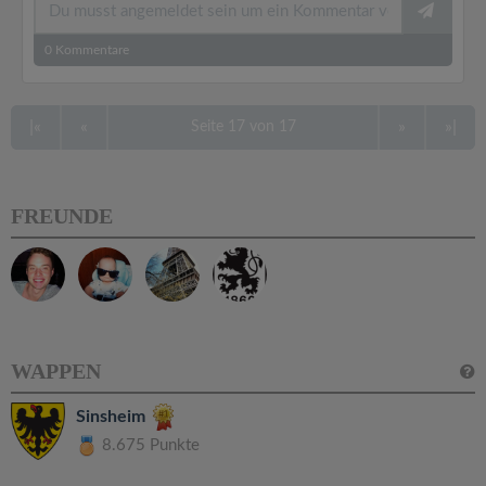
0
Kommentare
|«
«
»
»|
Seite 17 von 17
FREUNDE
WAPPEN
Sinsheim
8.675 Punkte