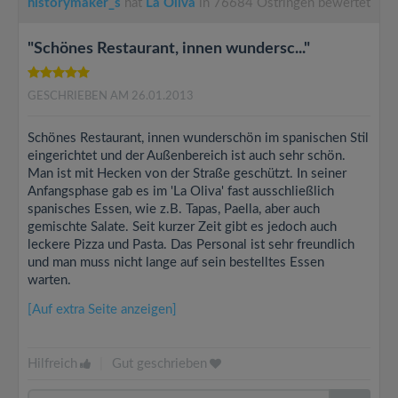
historymaker_s
hat
La Oliva
in 76684 Östringen bewertet
"Schönes Restaurant, innen wundersc..."
GESCHRIEBEN AM 26.01.2013
Schönes Restaurant, innen wunderschön im spanischen Stil
eingerichtet und der Außenbereich ist auch sehr schön.
Man ist mit Hecken von der Straße geschützt. In seiner
Anfangsphase gab es im 'La Oliva' fast ausschließlich
spanisches Essen, wie z.B. Tapas, Paella, aber auch
gemischte Salate. Seit kurzer Zeit gibt es jedoch auch
leckere Pizza und Pasta. Das Personal ist sehr freundlich
und man muss nicht lange auf sein bestelltes Essen
warten.
[Auf extra Seite anzeigen]
Hilfreich
|
Gut geschrieben