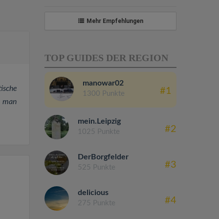
Mehr Empfehlungen
TOP GUIDES DER REGION
manowar02
tische
#1
1300 Punkte
e man
mein.Leipzig
#2
1025 Punkte
DerBorgfelder
#3
525 Punkte
delicious
#4
275 Punkte