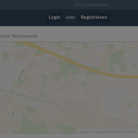
Für Gastronomen
Login
oder
Registrieren
uste Restaurants
Leaflet
| ©
OpenStreetMap
©
CartoDB