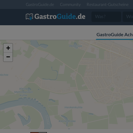
GastroGuide.de
Community
Restaurant-Gutscheine
GastroGuide Ach
+
−