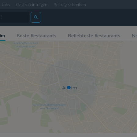
Jobs
Gastro eintragen
Beitrag schreiben
im
Beste Restaurants
Beliebteste Restaurants
Ne