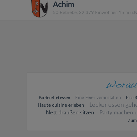
Achim
50 Betriebe, 32.379 Einwohner, 15 m ü.
Eine Feier veranstalten
Barrierefrei essen
Eine 
Lecker essen geh
Haute cuisine erleben
Nett draußen sitzen
Party machen 
Zum 