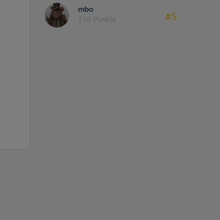
mbo
#5
250 Punkte