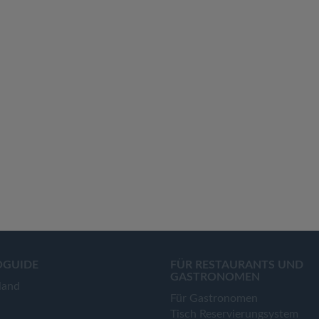
OGUIDE
FÜR RESTAURANTS UND
GASTRONOMEN
land
Für Gastronomen
Tisch Reservierungsystem