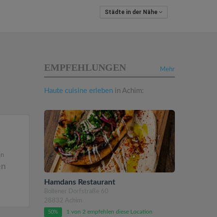
Städte in der Nähe
EMPFEHLUNGEN
Mehr
Haute cuisine erleben
in Achim:
en
en
Hamdans Restaurant
Bollener Dorfstraße 60
28832 Achim
1 von 2 empfehlen diese Location
50%