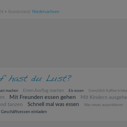
NN • Bundesland:
Niedersachsen
Einen Ausflug machen
Rast machen
Eis essen
Gemütlich Kaffee trink
en
Mit Freunden essen gehen
Mit Kindern ausgeh
Schnell mal was essen
und tanzen
Was neues ausprobieren
Geschäftsessen einladen