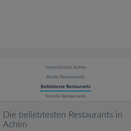
v
i
g
a
t
GastroGuide Achim
Beste Restaurants
i
Beliebteste Restaurants
o
Neuste Restaurants
n
Die beliebtesten Restaurants in
Achim