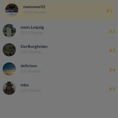
manowar02
#1
1300 Punkte
mein.Leipzig
#2
1025 Punkte
DerBorgfelder
#3
525 Punkte
delicious
#4
275 Punkte
mbo
#5
250 Punkte