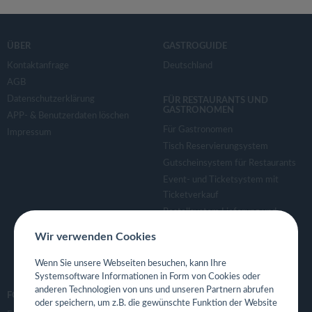
ÜBER
GASTROGUIDE
Kontaktanfrage
Deutschland
AGB
Datenschutzerklärung
FÜR RESTAURANTS UND
GASTRONOMEN
APP- & Benutzerdaten löschen
Für Gastronomen
Impressum
Tisch Reservierungsystem
Gutscheinsystem für Restaurants
Event- und Ticketsystem mit
Ticketverkauf
Bestellsystem Lieferung und
TakeAway
Wir verwenden Cookies
Webseiten für Restaurant
Eigene App für Restaurant
Wenn Sie unsere Webseiten besuchen, kann Ihre
Systemsoftware Informationen in Form von Cookies oder
anderen Technologien von uns und unseren Partnern abrufen
FOLGE UNS
oder speichern, um z.B. die gewünschte Funktion der Website