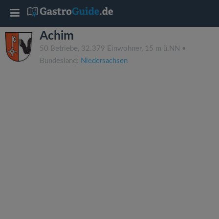
T
Achim
o
50 Betriebe, 32.379 Einwohner, 15 m ü.NN •
Bundesland:
Niedersachsen
g
g
l
e
n
a