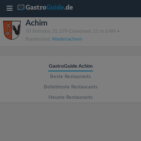
T
Achim
o
50 Betriebe, 32.379 Einwohner, 15 m ü.NN •
Bundesland:
Niedersachsen
g
g
GastroGuide Achim
l
Beste Restaurants
Beliebteste Restaurants
e
Neuste Restaurants
n
a