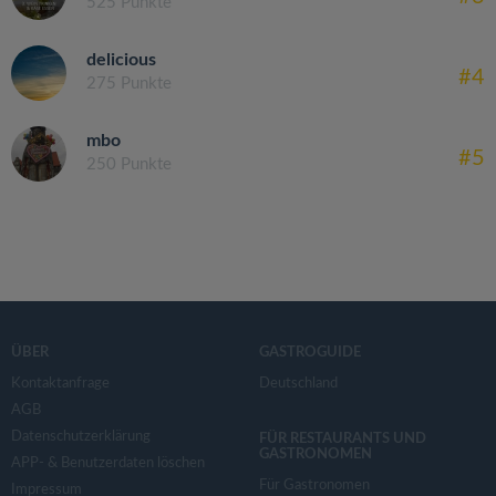
525 Punkte
delicious
#4
275 Punkte
mbo
#5
250 Punkte
ÜBER
GASTROGUIDE
Kontaktanfrage
Deutschland
AGB
Datenschutzerklärung
FÜR RESTAURANTS UND
GASTRONOMEN
APP- & Benutzerdaten löschen
Für Gastronomen
Impressum