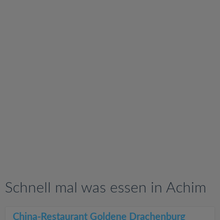
v
i
g
a
t
i
o
n
Schnell mal was essen in Achim
China-Restaurant Goldene Drachenburg