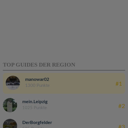
TOP GUIDES DER REGION
manowar02
#1
1300 Punkte
mein.Leipzig
#2
1025 Punkte
DerBorgfelder
#3