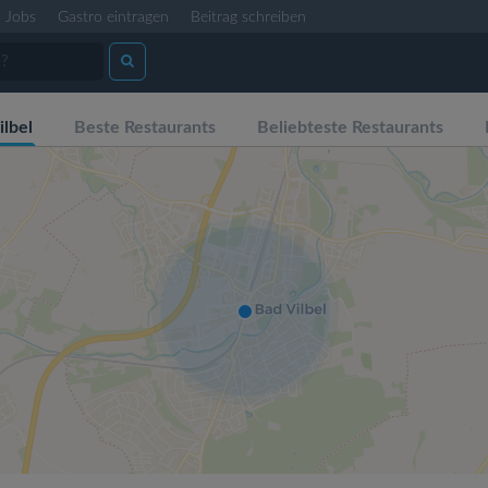
Jobs
Gastro eintragen
Beitrag schreiben
lbel
Beste Restaurants
Beliebteste Restaurants