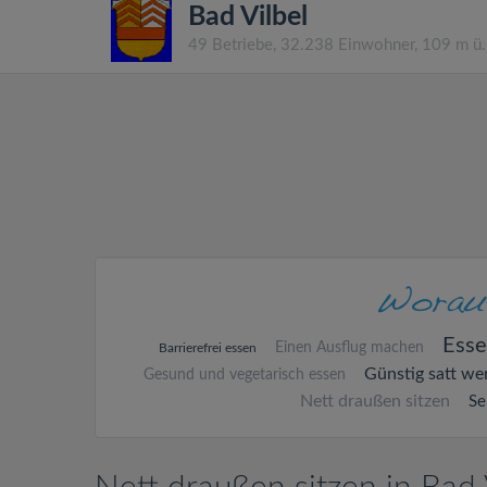
Bad Vilbel
49 Betriebe, 32.238 Einwohner, 109 m ü
Esse
Einen Ausflug machen
Barrierefrei essen
Günstig satt we
Gesund und vegetarisch essen
Nett draußen sitzen
Se