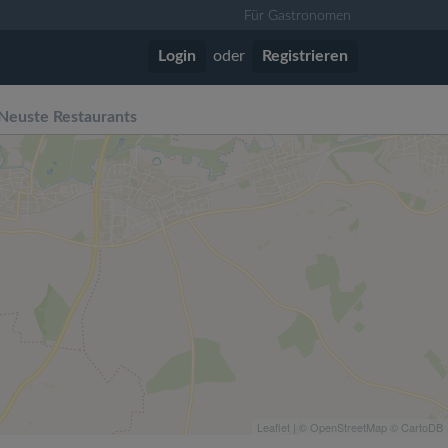
Für Gastronomen
Login
oder
Registrieren
Neuste Restaurants
Leaflet
| ©
OpenStreetMap
©
CartoDB