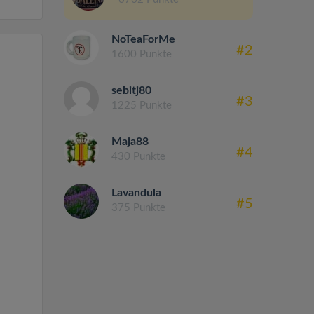
NoTeaForMe
#2
1600 Punkte
sebitj80
#3
1225 Punkte
Maja88
#4
430 Punkte
Lavandula
#5
375 Punkte