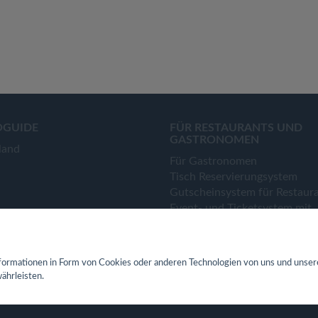
OGUIDE
FÜR RESTAURANTS UND
GASTRONOMEN
land
Für Gastronomen
Tisch Reservierungsystem
Gutscheinsystem für Restaur
Event- und Ticketsystem mit
Ticketverkauf
Bestellsystem Lieferung und
TakeAway
ormationen in Form von Cookies oder anderen Technologien von uns und unser
Webseiten für Restaurant
ährleisten.
Eigene App für Restaurant