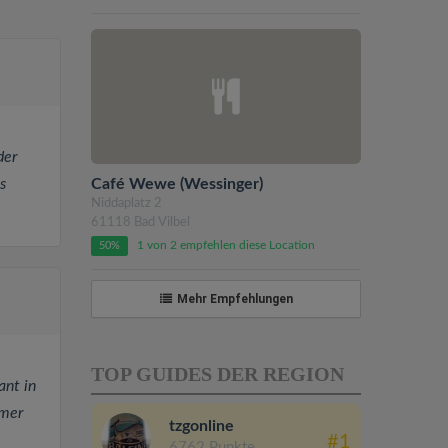
der
Café Wewe (Wessinger)
s
Niddaplatz 2
61118 Bad Vilbel
1 von 2 empfehlen diese Location
50%
Mehr Empfehlungen
TOP GUIDES DER REGION
ant in
mmer
tzgonline
#1
6762 Punkte