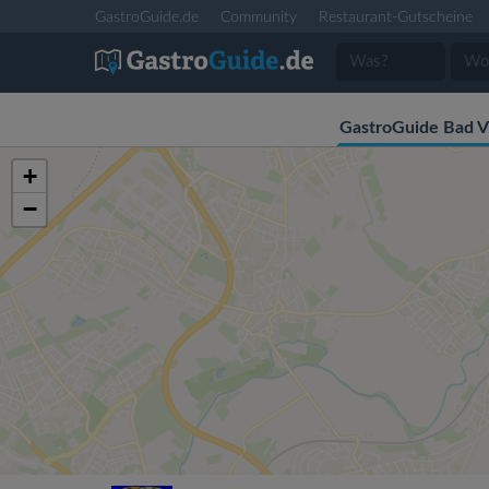
GastroGuide.de
Community
Restaurant-Gutscheine
GastroGuide Bad Vi
+
−