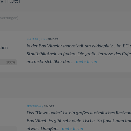
Vilbel
wertungen)
MAJA88
FINDET:
(1378
)
In der Bad Vilbeler Innenstadt am Niddaplatz , im EG 
chen
Stadtbibliothek zu finden. Die große Terrasse des Cafe
erstreckt sich über den ...
mehr lesen
100%
SEBITJ80
FINDET:
(9
)
Das "Down under" ist ein großes australisches Restaur
Bad Vilbel. Es gibt sehr viele Tische. So findet man i
etwas. Draußen...
mehr lesen