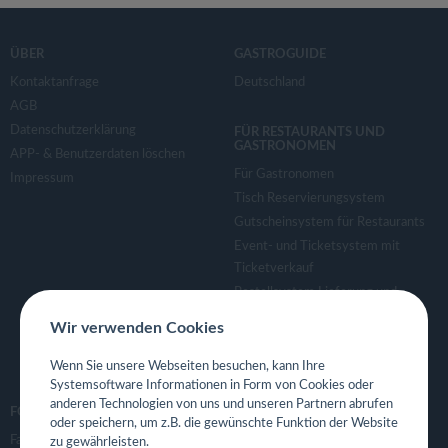
ÜBER
GASTROGUIDE
Kontaktanfrage
Deutschland
AGB
Datenschutzerklärung
FÜR RESTAURANTS UND
GASTRONOMEN
APP- & Benutzerdaten löschen
Für Gastronomen
Impressum
Tisch Reservierungsystem
Gutscheinsystem für Restaurants
Event- und Ticketsystem mit
Ticketverkauf
Bestellsystem Lieferung und
TakeAway
Wir verwenden Cookies
Webseiten für Restaurant
Eigene App für Restaurant
Wenn Sie unsere Webseiten besuchen, kann Ihre
Systemsoftware Informationen in Form von Cookies oder
anderen Technologien von uns und unseren Partnern abrufen
FOLGE UNS
oder speichern, um z.B. die gewünschte Funktion der Website
Facebook
zu gewährleisten.