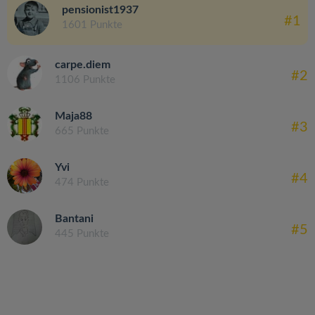
pensionist1937
#1
1601 Punkte
carpe.diem
#2
1106 Punkte
Maja88
#3
665 Punkte
Yvi
#4
474 Punkte
Bantani
#5
445 Punkte