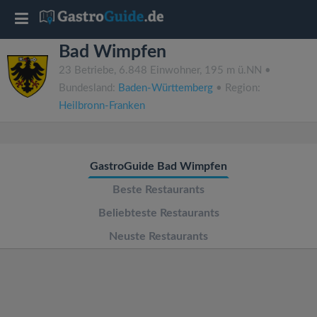
T
Bad Wimpfen
o
23 Betriebe, 6.848 Einwohner, 195 m ü.NN •
Bundesland:
Baden-Württemberg
• Region:
g
Heilbronn-Franken
g
GastroGuide Bad Wimpfen
l
Beste Restaurants
e
Beliebteste Restaurants
Neuste Restaurants
n
a