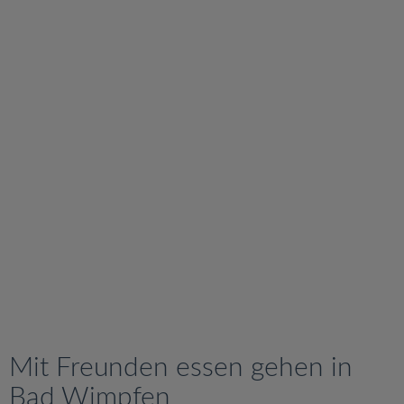
v
i
g
a
t
i
o
n
Mit Freunden essen gehen in
Bad Wimpfen