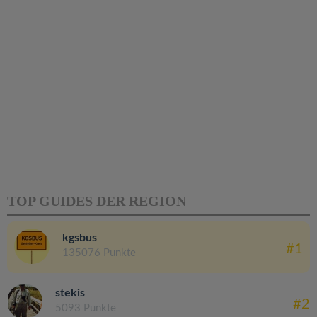
TOP GUIDES DER REGION
kgsbus
#1
135076 Punkte
stekis
#2
5093 Punkte