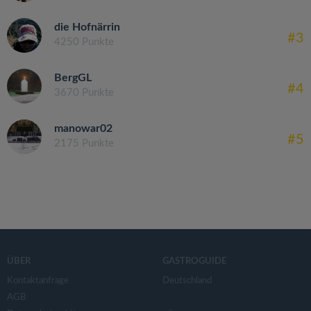
die Hofnärrin
#3
4250 Punkte
BergGL
#4
3670 Punkte
manowar02
#5
2175 Punkte
ÜBER
GASTROGUIDE
Kontaktanfrage
Deutschland
AGB