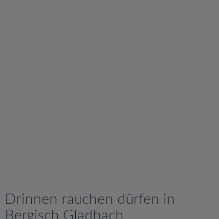
v
i
g
a
t
i
o
n
Drinnen rauchen dürfen in
Bergisch Gladbach