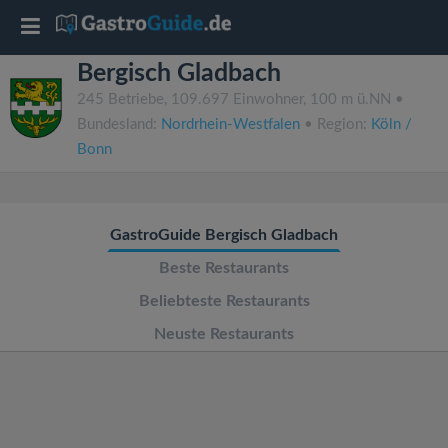
T
Bergisch Gladbach
o
245 Betriebe, 109.697 Einwohner, 100 m ü.NN •
Bundesland:
Nordrhein-Westfalen
• Region:
Köln /
g
Bonn
g
GastroGuide Bergisch Gladbach
l
Beste Restaurants
e
Beliebteste Restaurants
Neuste Restaurants
n
a