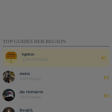
TOP GUIDES DER REGION
kgsbus
#1
135076 Punkte
stekis
#2
5093 Punkte
die Hofnärrin
#3
4250 Punkte
BergGL