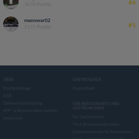
#4
3670 Punkte
manowar02
#5
2175 Punkte
ÜBER
GASTROGUIDE
Kontaktanfrage
Deutschland
AGB
Datenschutzerklärung
FÜR RESTAURANTS UND
GASTRONOMEN
APP- & Benutzerdaten löschen
Für Gastronomen
Impressum
Tisch Reservierungsystem
Gutscheinsystem für Restaurants