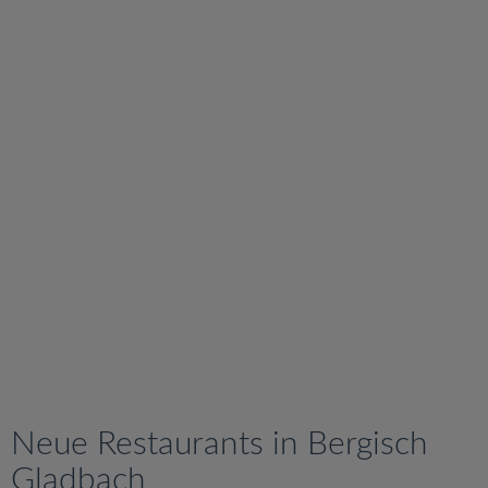
v
i
g
a
t
i
o
n
Neue Restaurants in Bergisch
Gladbach