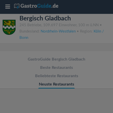
T
Bergisch Gladbach
o
245 Betriebe, 109.697 Einwohner, 100 m ü.NN •
Bundesland:
Nordrhein-Westfalen
• Region:
Köln /
g
Bonn
g
GastroGuide Bergisch Gladbach
l
Beste Restaurants
e
Beliebteste Restaurants
Neuste Restaurants
n
a