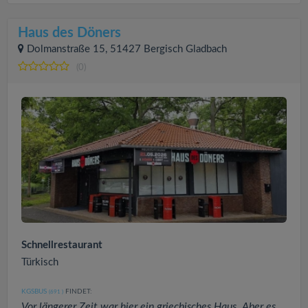
Haus des Döners
Dolmanstraße 15, 51427 Bergisch Gladbach
(0)
Schnellrestaurant
Türkisch
KGSBUS
FINDET:
(691
)
Vor längerer Zeit war hier ein griechisches Haus. Aber es