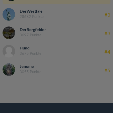
DerWestfale
#2
28682 Punkte
DerBorgfelder
#3
3697 Punkte
Hund
#4
3675 Punkte
Jenome
#5
3055 Punkte