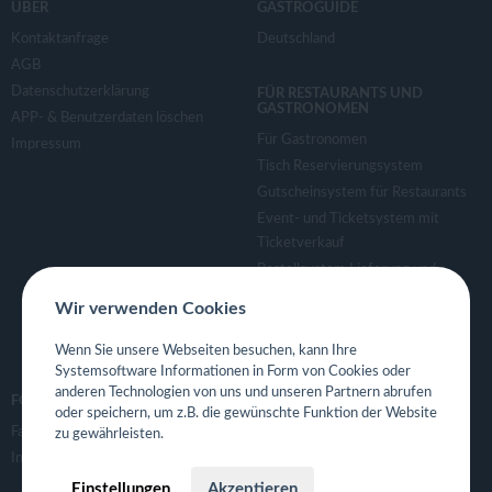
ÜBER
GASTROGUIDE
Kontaktanfrage
Deutschland
AGB
Datenschutzerklärung
FÜR RESTAURANTS UND
GASTRONOMEN
APP- & Benutzerdaten löschen
Für Gastronomen
Impressum
Tisch Reservierungsystem
Gutscheinsystem für Restaurants
Event- und Ticketsystem mit
Ticketverkauf
Bestellsystem Lieferung und
TakeAway
Wir verwenden Cookies
Webseiten für Restaurant
Eigene App für Restaurant
Wenn Sie unsere Webseiten besuchen, kann Ihre
Systemsoftware Informationen in Form von Cookies oder
anderen Technologien von uns und unseren Partnern abrufen
FOLGE UNS
oder speichern, um z.B. die gewünschte Funktion der Website
Facebook
zu gewährleisten.
Instagram
Einstellungen
Akzeptieren