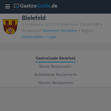
T
Bielefeld
o
374 Betriebe, 323.270 Einwohner, 118 m ü.NN •
Bundesland:
Nordrhein-Westfalen
• Region:
g
Ostwestfalen / Lippe
g
GastroGuide Bielefeld
l
Beste Restaurants
e
Beliebteste Restaurants
Neuste Restaurants
n
a