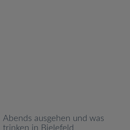
v
i
g
a
t
i
o
n
Abends ausgehen und was
trinken in Bielefeld