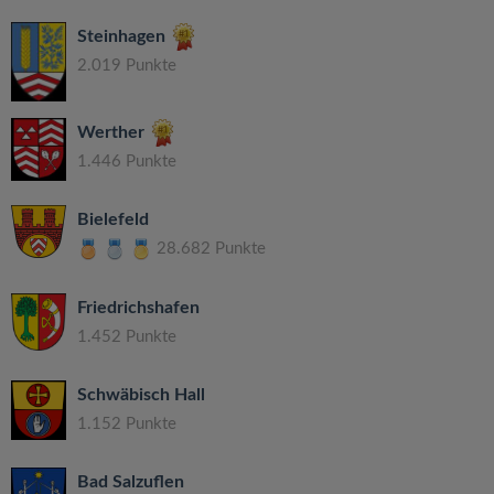
Steinhagen
2.019 Punkte
Werther
1.446 Punkte
Bielefeld
28.682 Punkte
Friedrichshafen
1.452 Punkte
Schwäbisch Hall
1.152 Punkte
Bad Salzuflen