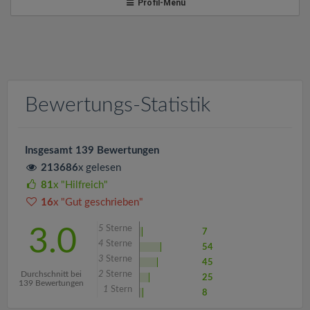
v
Profil-Menü
i
g
Bewertungs-Statistik
a
t
Insgesamt 139 Bewertungen
213686
x gelesen
i
81
x "Hilfreich"
16
x "Gut geschrieben"
o
5
Sterne
3.0
7
4
Sterne
54
n
3
Sterne
45
Durchschnitt bei
2
Sterne
25
139 Bewertungen
1
Stern
8