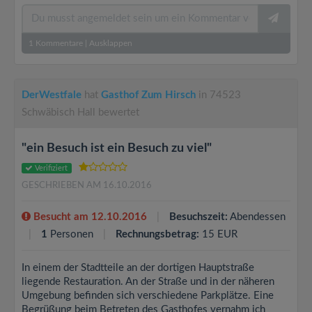
1
Kommentare
|
Ausklappen
DerWestfale
hat
Gasthof Zum Hirsch
in 74523
Schwäbisch Hall bewertet
"ein Besuch ist ein Besuch zu viel"
Verifiziert
GESCHRIEBEN AM 16.10.2016
Besucht am 12.10.2016
Besuchszeit:
Abendessen
1
Personen
Rechnungsbetrag:
15 EUR
In einem der Stadtteile an der dortigen Hauptstraße
liegende Restauration. An der Straße und in der näheren
Umgebung befinden sich verschiedene Parkplätze. Eine
Begrüßung beim Betreten des Gasthofes vernahm ich