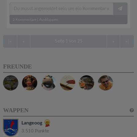
2
Kommentare
|
Ausklappen
|«
«
»
»|
Seite 1 von 25
FREUNDE
WAPPEN
Langeoog
3.510 Punkte