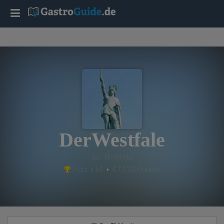
T
o
g
g
l
DerWestfale
e
aus Bielefeld
Platz #94 • 47,122 Punkte
n
a