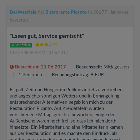
DerWestfale
hat
Bistrorante Picanto
in 30177 Hannover
bewertet
"Essen gut, Service gemischt"
Verifiziert
GESCHRIEBEN AM 23.06.2017
Besucht am 21.06.2017
Besuchszeit:
Mittagessen
1
Personen
Rechnungsbetrag:
9 EUR
Es galt, Zeit und Hunger im Pelikanviertel zu vertreiben
und angesichts sonnigen Wetters und in Ermangelung
entsprechender Alternativen begab ich mich zu der
Restauration Picanto. Auf Kreidetafeln wurden
verschiedene Mittagsgerichte beworben, einige der
Außentische waren noch frei, so dass ich mich dorth
hinsetzte. Ein Mitarbeiter und eine Mitarbeiterin kamen
aus der Restauration und es machte den Eindruck, als
wollten beide zum Rauchen. Beide verschwanden und