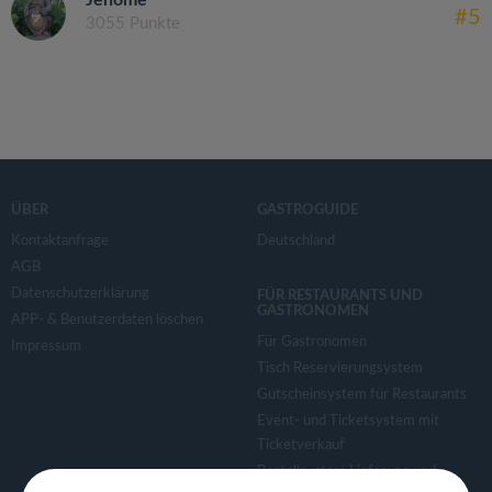
#5
3055 Punkte
ÜBER
GASTROGUIDE
Kontaktanfrage
Deutschland
AGB
Datenschutzerklärung
FÜR RESTAURANTS UND
GASTRONOMEN
APP- & Benutzerdaten löschen
Für Gastronomen
Impressum
Tisch Reservierungsystem
Gutscheinsystem für Restaurants
Event- und Ticketsystem mit
Ticketverkauf
Bestellsystem Lieferung und