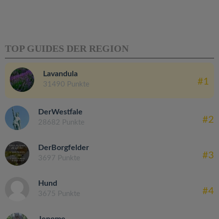
TOP GUIDES DER REGION
Lavandula
#1
31490 Punkte
DerWestfale
#2
28682 Punkte
DerBorgfelder
#3
3697 Punkte
Hund
#4
3675 Punkte
Jenome