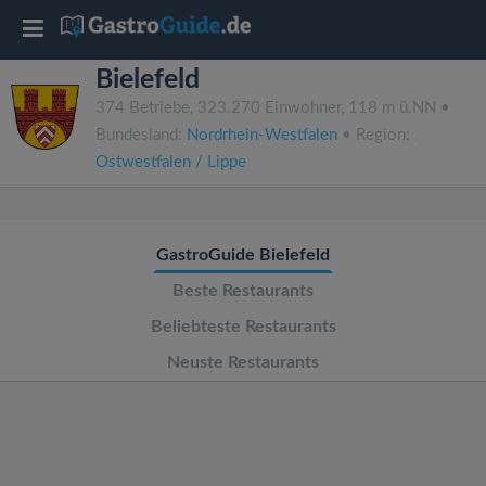
T
Bielefeld
o
374 Betriebe, 323.270 Einwohner, 118 m ü.NN •
Bundesland:
Nordrhein-Westfalen
• Region:
g
Ostwestfalen / Lippe
g
GastroGuide Bielefeld
l
Beste Restaurants
e
Beliebteste Restaurants
Neuste Restaurants
n
a