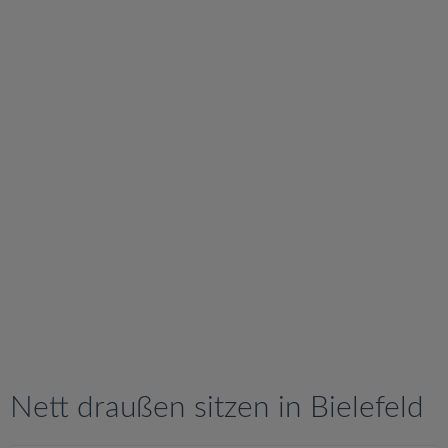
v
i
g
a
t
i
o
n
Nett draußen sitzen in Bielefeld