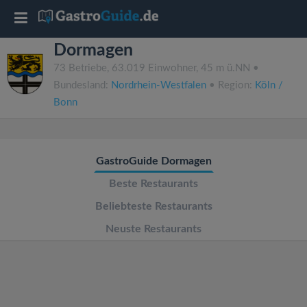
T
Dormagen
o
73 Betriebe, 63.019 Einwohner, 45 m ü.NN •
Bundesland:
Nordrhein-Westfalen
• Region:
Köln /
g
Bonn
g
GastroGuide Dormagen
l
Beste Restaurants
e
Beliebteste Restaurants
Neuste Restaurants
n
a