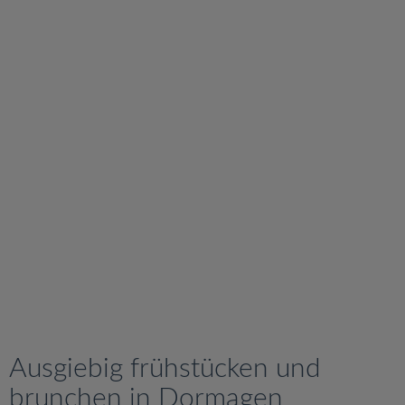
v
i
g
a
t
i
o
n
Ausgiebig frühstücken und
brunchen in Dormagen