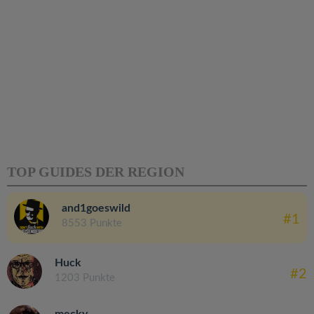
TOP GUIDES DER REGION
and1goeswild
#1
8553 Punkte
Huck
#2
1203 Punkte