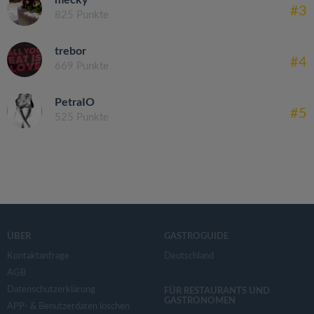
mecky
#3
825 Punkte
trebor
#4
669 Punkte
PetraIO
#5
525 Punkte
ÜBER
GASTROGUIDE
Kontaktanfrage
Deutschland
AGB
Datenschutzerklärung
FÜR RESTAURANTS UND
GASTRONOMEN
APP- & Benutzerdaten löschen